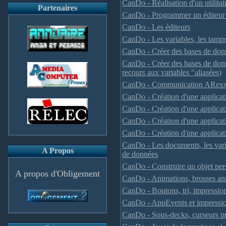
CanDo - Réalisation d'un utilitai
Partenaires
CanDo - Programmer un éditeur 
CanDo - Les éditeurs
CanDo - Les variables, les tamp
CanDo - Créer des bases de don
CanDo - Créer des bases de donné
recours aux variables "aliasées)
CanDo - Communication ARex
CanDo - Création d'une applicat
CanDo - Création d'une applicat
CanDo - Création d'une applicati
CanDo - Création d'une applicat
CanDo - Les documents, les variab
A Propos
de données
CanDo - Construire un objet per
A propos d'Obligement
CanDo - Animations, brosses ani
CanDo - Boutons, tri, impressi
CanDo - AppEvents et impressi
CanDo - Sous-decks, curseurs pr