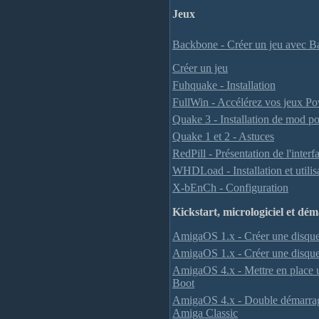
Jeux
Backbone - Créer un jeu avec 
Créer un jeu
Fuhquake - Installation
FullWin - Accélérez vos jeux
Quake 3 - Installation de mod p
Quake 1 et 2 - Astuces
RedPill - Présentation de l'interf
WHDLoad - Installation et utilis
X-bEnCh - Configuration
Kickstart, micrologiciel et dé
AmigaOS 1.x - Créer une disque
AmigaOS 1.x - Créer une disque
AmigaOS 4.x - Mettre en place
Boot
AmigaOS 4.x - Double démarra
Amiga Classic