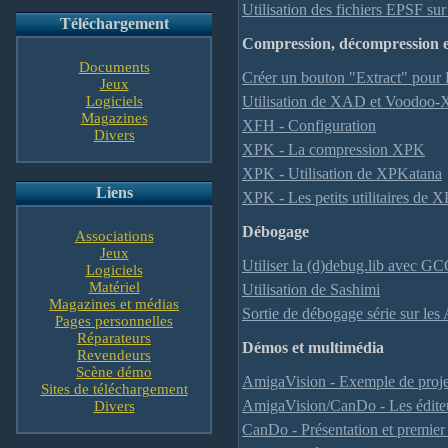
Utilisation des fichiers EPSF s
Téléchargement
Compression, décompression e
Documents
Créer un bouton "Extract" pour 
Jeux
Logiciels
Utilisation de XAD et Voodoo-
Magazines
XFH - Configuration
Divers
XPK - La compression XPK
XPK - Utilisation de XPKatana
Liens
XPK - Les petits utilitaires de 
Débogage
Associations
Jeux
Utiliser la (d)debug.lib avec G
Logiciels
Matériel
Utilisation de Sashimi
Magazines et médias
Sortie de débogage série sur l
Pages personnelles
Réparateurs
Démos et multimédia
Revendeurs
Scène démo
AmigaVision - Exemple de proje
Sites de téléchargement
AmigaVision/CanDo - Les éditeu
Divers
CanDo - Présentation et premie