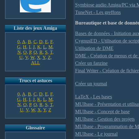
Symbiose audio Amiga/PC via 
TuneNet - Les greffons
Bureautique et base de donné
Liste des jeux Amiga
Bases de données - Initiation au
CygnusED - Utilisation de scri
0
,
A
,
B
,
C
,
D
,
E
,
F
,
G
,
H
,
I
,
J
,
K
,
L
,
M
,
Utilisation de DME
N
,
O
,
P
,
Q
,
R
,
S
,
T
,
DME - Création de menus et de
U
,
V
,
W
,
X
,
Y
,
Z
,
ALL
Créer un fanzine
Final Writer - Création de fichi
Trucs et astuces
Créer un journal
0
,
A
,
B
,
C
,
D
,
E
,
F
,
LaTeX - Les bases
G
,
H
,
I
,
J
,
K
,
L
,
M
,
MUIbase - Présentation et utilisa
N
,
O
,
P
,
Q
,
R
,
S
,
T
,
U
,
V
,
W
,
X
,
Y
,
Z
MUIbase - Concept de base
MUIbase - Gestion des projets
MUIbase - Programmation de 
Glossaire
MUIbase - Le journal