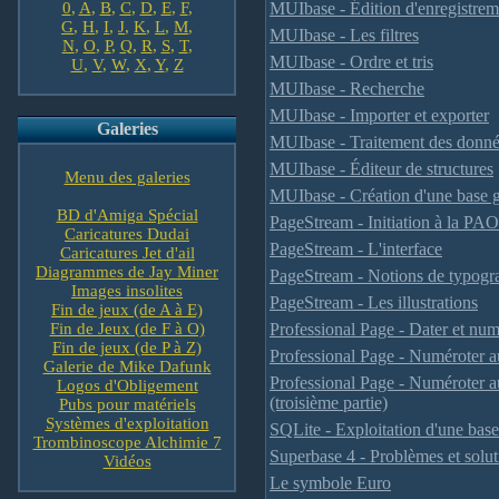
0
,
A
,
B
,
C
,
D
,
E
,
F
,
MUIbase - Édition d'enregistrem
G
,
H
,
I
,
J
,
K
,
L
,
M
,
MUIbase - Les filtres
N
,
O
,
P
,
Q
,
R
,
S
,
T
,
MUIbase - Ordre et tris
U
,
V
,
W
,
X
,
Y
,
Z
MUIbase - Recherche
MUIbase - Importer et exporter
Galeries
MUIbase - Traitement des donn
MUIbase - Éditeur de structures
Menu des galeries
MUIbase - Création d'une base 
BD d'Amiga Spécial
PageStream - Initiation à la PAO
Caricatures Dudai
PageStream - L'interface
Caricatures Jet d'ail
Diagrammes de Jay Miner
PageStream - Notions de typogr
Images insolites
PageStream - Les illustrations
Fin de jeux (de A à E)
Fin de Jeux (de F à O)
Professional Page - Dater et nu
Fin de jeux (de P à Z)
Professional Page - Numéroter a
Galerie de Mike Dafunk
Professional Page - Numéroter a
Logos d'Obligement
(troisième partie)
Pubs pour matériels
Systèmes d'exploitation
SQLite - Exploitation d'une bas
Trombinoscope Alchimie 7
Superbase 4 - Problèmes et solut
Vidéos
Le symbole Euro