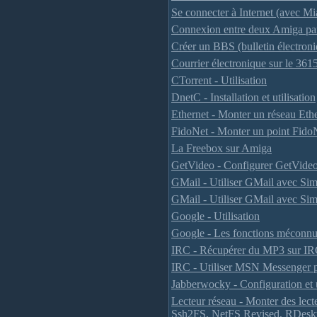
Se connecter à Internet (avec 
Connexion entre deux Amiga pa
Créer un BBS (bulletin électron
Courrier électronique sur le 3
CTorrent - Utilisation
DnetC - Installation et utilisation
Ethernet - Monter un réseau Eth
FidoNet - Monter un point Fido
La Freebox sur Amiga
GetVideo - Configurer GetVid
GMail - Utiliser GMail avec Si
GMail - Utiliser GMail avec Si
Google - Utilisation
Google - Les fonctions méconn
IRC - Récupérer du MP3 sur I
IRC - Utiliser MSN Messenger 
Jabberwocky - Configuration et u
Lecteur réseau - Monter des le
Ssh2FS, NetFS Revised, RDesk