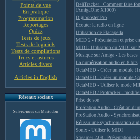
DeliTracker - Comment faire fo
Points de vue
(AmigaOne X1000)
En pratique
Digibooster Pro
Programmation
Reportages
Écouter la radio en ligne
Quizz
Utilisation de Flacapella
Tests de jeux
MED 2 - Présentation et prise e
Tests de logiciels
MIDI : Utilisation du MIDI su
Tests de compilations
Musique sur Amiga - Les bases
Trucs et astuces
La numérisation audio en 8 bits
Articles divers
OctaMED - Créer un module (1re
Articles in English
OctaMED - Créer un module (2e 
OctaMED - Utiliser le mode MI
OctaMED / Protracker - modifier 
Réseaux sociaux
Prise de son
ProStation Audio - Création d'u
Suivez-nous sur Mastodon
ProStation Audio - Synchronis
Réussir une synchronisation aud
Sonix - Utiliser le MIDI
Streamer 2.08 - Présentation et 