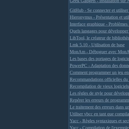
Geek Gadgets - Installation su
GitHub - Se connecter et utilis
Hieronymus - Présentation et util
Interface graphique - Problèmes
Quels langages pour développe
LibTool, le créateur de biblioth
Lmk 5.10 - Utilisation de base
MonAm - Déboguer avec Mon
Les bases des portages de logici
PowerPC - Adaptation des donné
Comment programmer un jeu en a
Recommandations officielles d
Recompilation de vieux logicie
Les règles de style pour dévelo
Repérer les erreurs de program
Le traitement des erreurs dans 
Utiliser vbcc en tant que compil
Yacc - Règles syntaxiques et sec
Yacc - Compilation de l'exemple