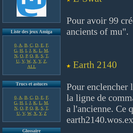
Pour avoir 99 créd
ancients of mu".
Liste des jeux Amiga
0
,
A
,
B
,
C
,
D
,
E
,
F
,
G
,
H
,
I
,
J
,
K
,
L
,
M
,
N
,
O
,
P
,
Q
,
R
,
S
,
T
,
U
,
V
,
W
,
X
,
Y
,
Z
,
Earth 2140
ALL
Trucs et astuces
Pour enclencher l
la ligne de co
0
,
A
,
B
,
C
,
D
,
E
,
F
,
G
,
H
,
I
,
J
,
K
,
L
,
M
,
a l'ancienne. Ce 
N
,
O
,
P
,
Q
,
R
,
S
,
T
,
U
,
V
,
W
,
X
,
Y
,
Z
earth2140.wos
Glossaire