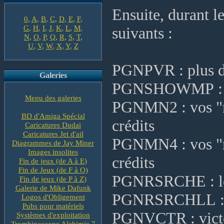
Ensuite, durant l
0
,
A
,
B
,
C
,
D
,
E
,
F
,
G
,
H
,
I
,
J
,
K
,
L
,
M
,
suivants :
N
,
O
,
P
,
Q
,
R
,
S
,
T
,
U
,
V
,
W
,
X
,
Y
,
Z
PGNPVR : plus de
Galeries
PGNSHOWMP : mo
Menu des galeries
PGNMN2 : vos "mo
BD d'Amiga Spécial
crédits
Caricatures Dudai
Caricatures Jet d'ail
PGNMN4 : vos "mo
Diagrammes de Jay Miner
Images insolites
crédits
Fin de jeux (de A à E)
Fin de Jeux (de F à O)
PGNRSRCHE : le c
Fin de jeux (de P à Z)
Galerie de Mike Dafunk
PGNRSRCHLL : le
Logos d'Obligement
Pubs pour matériels
PGNVCTR : victoi
Systèmes d'exploitation
Trombinoscope Alchimie 7