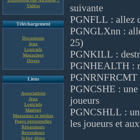
suivante
Vidéos
PGNFLL : allez d
Téléchargement
PGNGLXnn : allez 
Documents
25)
Jeux
Logiciels
PGNKILL : destru
Magazines
Divers
PGNHEALTH : rép
PGNRNFRCMT : de
Liens
PGNCSHE : une do
Associations
joueurs
Jeux
Logiciels
PGNCSHLL : une d
Matériel
Magazines et médias
les joueurs et au
Pages personnelles
Réparateurs
Revendeurs
Scène démo