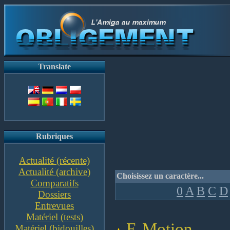
Translate
Rubriques
Actualité (récente)
Actualité (archive)
Choisissez un caractère...
Comparatifs
0
A
B
C
D
Dossiers
Entrevues
Matériel (tests)
E-Motion
Matériel (bidouilles)