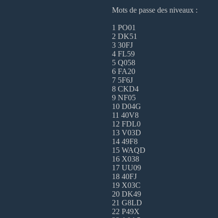
Mots de passe des niveaux :
1 PO01
2 DK51
3 30FJ
4 FL59
5 Q058
6 FA20
7 5F6J
8 CKD4
9 NF05
10 D04G
11 40V8
12 FDL0
13 V03D
14 49F8
15 WAQD
16 X038
17 UU09
18 40FJ
19 X03C
20 DK49
21 G8LD
22 P49X