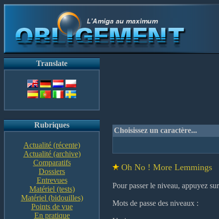
Translate
Rubriques
Choisissez un caractère...
Actualité (récente)
Actualité (archive)
Comparatifs
Oh No ! More Lemmings
Dossiers
Entrevues
Pour passer le niveau, appuyez sur
Matériel (tests)
Matériel (bidouilles)
Mots de passe des niveaux :
Points de vue
En pratique