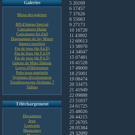
Galeries
5 20169
6 17457
7 37626
Menu des galeries
8 55083
BD d'Amiga Spécial
9 27173
Caricatures Dudai
10 16720
Caricatures Jet d'ail
11 43892
Diagrammes de Jay Miner
12 60613
Images insolites
13 38970
Fin de jeux (de A à E)
14 34047
Fin de Jeux (de F à O)
15 07481
Fin de jeux (de P à Z)
16 41528
Galerie de Mike Dafunk
Logos d'Obligement
17 49009
Pubs pour matériels
18 25001
Systèmes d'exploitation
19 08474
Trombinoscope Alchimie 7
20 33475
Vidéos
21 41949
22 09888
23 51837
Téléchargement
24 61725
25 48026
Documents
26 44215
Jeux
27 26705
Logiciels
28 05384
Magazines
29 32089