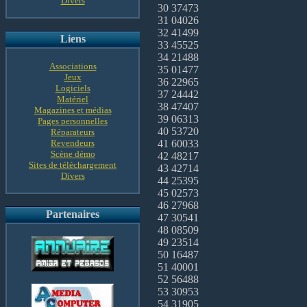
Divers
30 37473
31 04026
32 41499
Liens
33 45525
34 21488
Associations
35 01477
Jeux
36 22965
Logiciels
37 24442
Matériel
38 47407
Magazines et médias
39 06313
Pages personnelles
40 53720
Réparateurs
Revendeurs
41 60033
Scène démo
42 48217
Sites de téléchargement
43 42714
Divers
44 25395
45 02573
46 27968
Partenaires
47 30541
48 08509
49 23514
50 16487
51 40001
52 56488
53 30953
54 31905