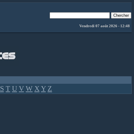
Vendredi 07 août 2026 - 12:48
S
T
U
V
W
X
Y
Z