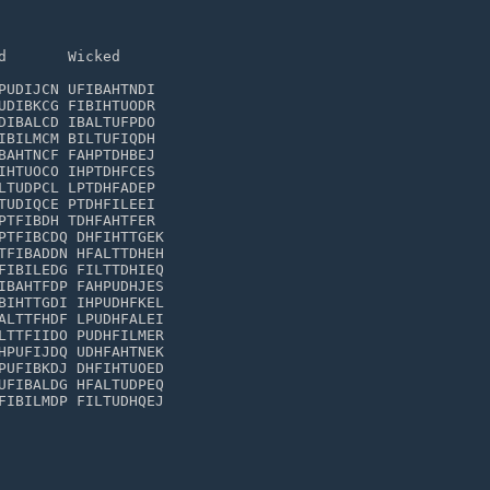
d       Wicked

PUDIJCN UFIBAHTNDI

UDIBKCG FIBIHTUODR

DIBALCD IBALTUFPDO

IBILMCM BILTUFIQDH

BAHTNCF FAHPTDHBEJ

IHTUOCO IHPTDHFCES

LTUDPCL LPTDHFADEP

TUDIQCE PTDHFILEEI

PTFIBDH TDHFAHTFER

PTFIBCDQ DHFIHTTGEK

TFIBADDN HFALTTDHEH

FIBILEDG FILTTDHIEQ

IBAHTFDP FAHPUDHJES

BIHTTGDI IHPUDHFKEL

ALTTFHDF LPUDHFALEI

LTTFIIDO PUDHFILMER

HPUFIJDQ UDHFAHTNEK

PUFIBKDJ DHFIHTUOED

UFIBALDG HFALTUDPEQ

FIBILMDP FILTUDHQEJ