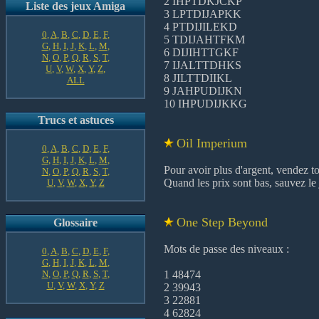
2 IHPTDKJCKP
Liste des jeux Amiga
3 LPTDIJAPKK
4 PTDIJILEKD
0
,
A
,
B
,
C
,
D
,
E
,
F
,
5 TDIJAHTFKM
G
,
H
,
I
,
J
,
K
,
L
,
M
,
6 DIJIHTTGKF
N
,
O
,
P
,
Q
,
R
,
S
,
T
,
7 IJALTTDHKS
U
,
V
,
W
,
X
,
Y
,
Z
,
8 JILTTDIIKL
ALL
9 JAHPUDIJKN
10 IHPUDIJKKG
Trucs et astuces
Oil Imperium
0
,
A
,
B
,
C
,
D
,
E
,
F
,
G
,
H
,
I
,
J
,
K
,
L
,
M
,
Pour avoir plus d'argent, vendez to
N
,
O
,
P
,
Q
,
R
,
S
,
T
,
Quand les prix sont bas, sauvez le j
U
,
V
,
W
,
X
,
Y
,
Z
One Step Beyond
Glossaire
Mots de passe des niveaux :
0
,
A
,
B
,
C
,
D
,
E
,
F
,
G
,
H
,
I
,
J
,
K
,
L
,
M
,
N
,
O
,
P
,
Q
,
R
,
S
,
T
,
1 48474
U
,
V
,
W
,
X
,
Y
,
Z
2 39943
3 22881
4 62824