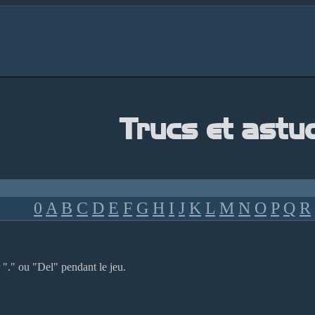
0
A
B
C
D
E
F
G
H
I
J
K
L
M
N
O
P
Q
R
 "." ou "Del" pendant le jeu.