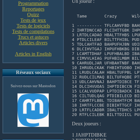
Un joueur :
Programmation
Reportages
Quizz
  Tame       Crazy      Wil
Tests de jeux
Tests de logiciels
1 ---------- TFLCAHVFBD BAH
2 IHRTDNCCAD FLCIHTTGBK IHP
Tests de compilations
3 LRTDLCADAO HBALTTFHBS LPU
Trucs et astuces
4 PTDLCILEAF BILTTFHIBL PUD
Articles divers
5 TDLCAHTFAO BAHPUFHJBN UDI
6 DLCIHVTGAJ IHPUFHBKBG DIB
Articles in English
7 LCAMTTDHAF LPUFHBALBD IBA
8 CIMVVLHIAG PUFHBILMBM BIL
9 CAHRUDLJAR UFHBAHTNBF BAH
10 IHRUDLCKAK FHBIHTUOBO IH
Réseaux sociaux
11 LRUDLCALAH HBALTUFPBL LP
12 RUDLCILMAQ BILTUFHQBE PT
13 UDLCAHVNAJ BAHPTDIBCE TF
Suivez-nous sur Mastodon
14 DLCIHVUOAS IHPTDIBCCN FI
15 LCALVUDPAP LPTDIBADCK IB
16 CILTUDLQAG PTDIBILECD BI
17 CAHRTFLBBL TDIBAHTFCM BA
18 IHRTFLCCBE DIBIHTTGCF IH
19 LRTFLCADBR IBALTTDHCS LP
20 RTFLCILEBK BILTTDIICL PU
Deux joueurs :
1 JAHPTDIBKE