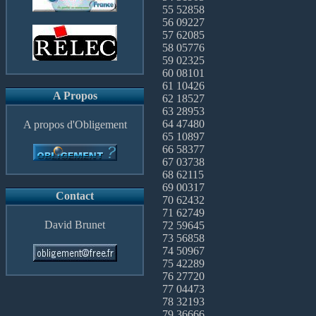
55 52858
56 09227
57 62085
58 05776
59 02325
60 08101
61 10426
A Propos
62 18527
63 28953
64 47480
A propos d'Obligement
65 10897
66 58377
67 03738
68 62115
69 00317
Contact
70 62432
71 62749
David Brunet
72 59645
73 56858
74 50967
75 42289
76 27720
77 04473
78 32193
79 36666