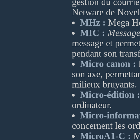
gestion du courrie
Netware de Novell
MHz :
Mega Her
MIC :
Message 
message et permett
pendant son transf
Micro canon :
M
son axe, permettan
milieux bruyants.
Micro-édition :
ordinateur.
Micro-informat
concernent les ord
MicroA1-C :
Mi