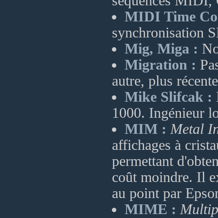
séquences MIDI, 
MIDI Time Co
synchronisation
Mig, Miga :
Nom
Migration :
Pas
autre, plus récent
Mike Slifcak :
1000. Ingénieur lo
MIM :
Metal I
affichages à crist
permettant d'obte
coût moindre. Il e
au point par Epso
MIME :
Multip