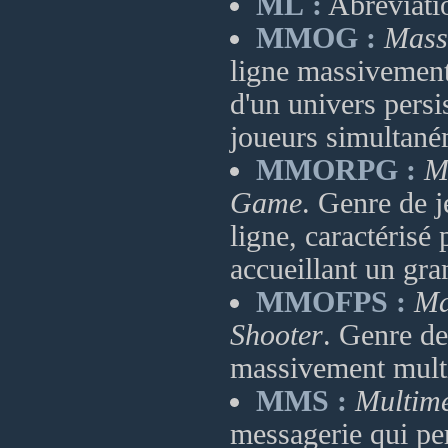
ML :
Abréviatio
MMOG :
Mass
ligne massivement 
d'un univers persi
joueurs simultané
MMORPG :
M
Game
. Genre de 
ligne, caractérisé 
accueillant un gr
MMOFPS :
Ma
Shooter
. Genre de
massivement multi
MMS :
Multime
messagerie qui pe