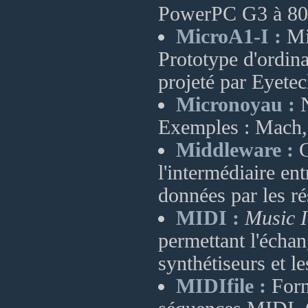
PowerPC G3 à 80
MicroA1-I :
Mic
Prototype d'ordi
projeté par Eyete
Micronoyau :
N
Exemples : Mach,
Middleware :
C
l'intermédiaire ent
données par les r
MIDI :
Music I
permettant l'échan
synthétiseurs et l
MIDIfile :
Form