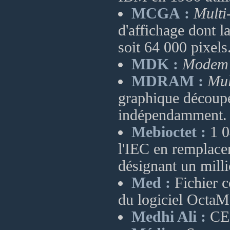
MCGA :
Multi
d'affichage dont l
soit 64 000 pixels
MDK :
Modem 
MDRAM :
Mu
graphique découpé
indépendamment.
Mebioctet :
1 0
l'IEC en remplace
désignant un milli
Med :
Fichier c
du logiciel OctaM
Medhi Ali :
CEO