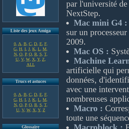
par l'université d
NextStep.
Mac mini G4 :
sur un processeu
Liste des jeux Amiga
2009.
0
,
A
,
B
,
C
,
D
,
E
,
F
,
G
,
H
,
I
,
J
,
K
,
L
,
M
,
Mac OS :
Systè
N
,
O
,
P
,
Q
,
R
,
S
,
T
,
Machine Learn
U
,
V
,
W
,
X
,
Y
,
Z
,
ALL
artificielle qui p
données, d'identif
Trucs et astuces
avec une intervent
0
,
A
,
B
,
C
,
D
,
E
,
F
,
nombreuses applica
G
,
H
,
I
,
J
,
K
,
L
,
M
,
N
,
O
,
P
,
Q
,
R
,
S
,
T
,
Macro :
Corresp
U
,
V
,
W
,
X
,
Y
,
Z
toute une séquen
Macroblock :
B
Glossaire