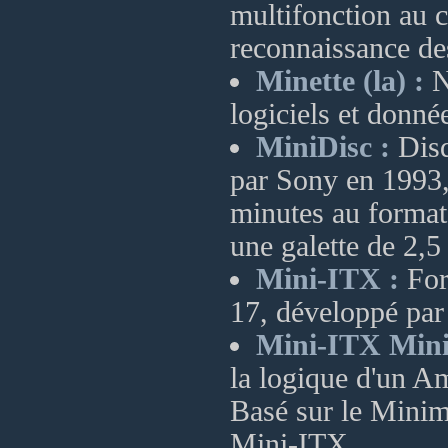
multifonction au c
reconnaissance des
Minette (la) :
N
logiciels et donn
MiniDisc :
Disq
par Sony en 1993,
minutes au forma
une galette de 2,
Mini-ITX :
Form
17, développé pa
Mini-ITX Mini
la logique d'un 
Basé sur le Minim
Mini-ITX.