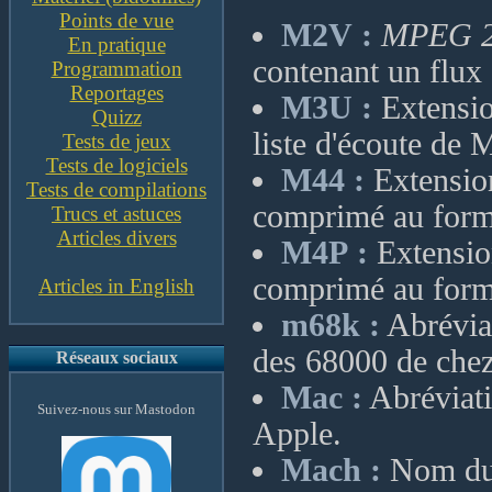
Points de vue
M2V :
MPEG 2
En pratique
contenant un flu
Programmation
Reportages
M3U :
Extensio
Quizz
liste d'écoute de 
Tests de jeux
Tests de logiciels
M44 :
Extension
Tests de compilations
comprimé au forma
Trucs et astuces
Articles divers
M4P :
Extension
comprimé au form
Articles in English
m68k :
Abréviat
des 68000 de che
Réseaux sociaux
Mac :
Abréviati
Suivez-nous sur Mastodon
Apple.
Mach :
Nom du 