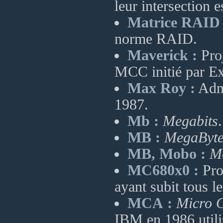
leur intersection e
Matrice RAID 
norme RAID.
Maverick :
Proj
MCC initié par E
Max Roy :
Admi
1987.
Mb :
Megabits
.
MB :
MegaByte
MB, Mobo :
M
MC680x0 :
Proc
ayant subit tous l
MCA :
Micro C
IBM en 1986 utili