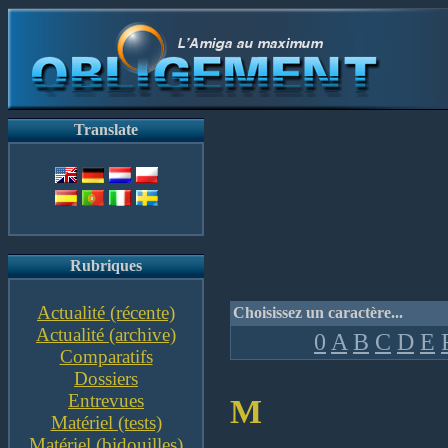
Translate
Rubriques
Actualité (récente)
Choisissez un caractère...
Actualité (archive)
0
A
B
C
D
E
Comparatifs
Dossiers
Entrevues
M
Matériel (tests)
Matériel (bidouilles)