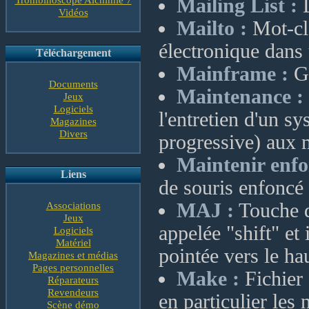
Mailing List :
L
Vidéos
Mailto :
Mot-clé
électronique dan
Téléchargement
Mainframe :
Gr
Documents
Maintenance :
Jeux
Logiciels
l'entretien d'un sy
Magazines
Divers
progressive) aux 
Maintenir enfo
Liens
de souris enfoncé 
Associations
MAJ :
Touche d
Jeux
appelée "shift" et 
Logiciels
Matériel
pointée vers le ha
Magazines et médias
Pages personnelles
Make :
Fichier 
Réparateurs
Revendeurs
en particulier les
Scène démo