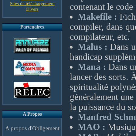
Sites de téléchargement
contenant le code 
Divers
Makefile :
Fichi
compiler, dans qu
Partenaires
compilateur, etc.
Malus :
Dans un
handicap suppléme
Mana :
Dans un 
lancer des sorts. 
spiritualité poly
généralement une c
la puissance du so
A Propos
Manfred Schmi
MAO :
Musique
A propos d'Obligement