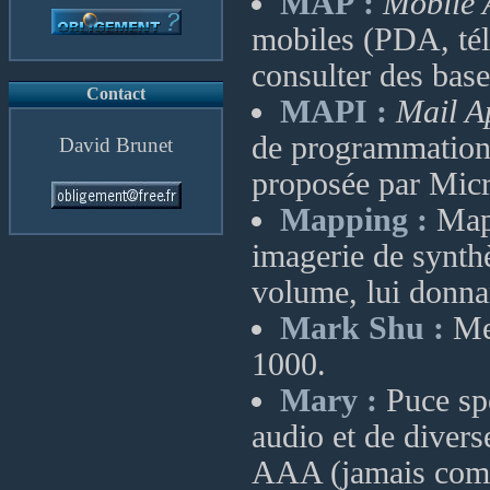
MAP :
Mobile 
mobiles (PDA, tél
consulter des bas
Contact
MAPI :
Mail A
de programmation 
David Brunet
proposée par Micr
Mapping :
Mapp
imagerie de synth
volume, lui donnan
Mark Shu :
Mem
1000.
Mary :
Puce spé
audio et de divers
AAA (jamais comm