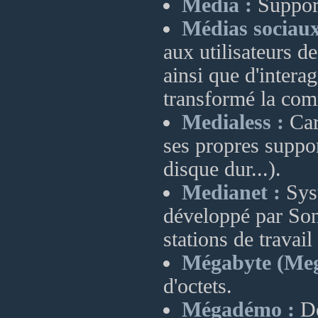
Média :
Support
Médias sociaux
aux utilisateurs d
ainsi que d'intera
transformé la com
Medialess :
Car
ses propres suppor
disque dur...).
Medianet :
Sys
développé par Soni
stations de travai
Mégabyte (Meg
d'octets.
Mégadémo :
Dé