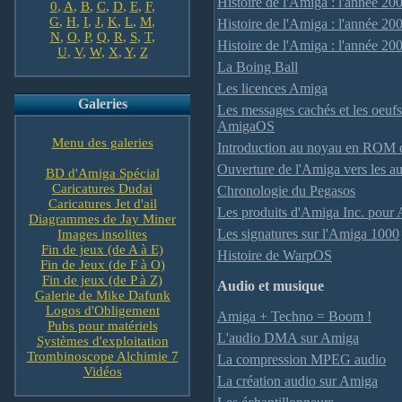
Histoire de l'Amiga : l'année 20
0
,
A
,
B
,
C
,
D
,
E
,
F
,
G
,
H
,
I
,
J
,
K
,
L
,
M
,
Histoire de l'Amiga : l'année 20
N
,
O
,
P
,
Q
,
R
,
S
,
T
,
Histoire de l'Amiga : l'année 20
U
,
V
,
W
,
X
,
Y
,
Z
La Boing Ball
Les licences Amiga
Galeries
Les messages cachés et les oeuf
AmigaOS
Menu des galeries
Introduction au noyau en ROM 
Ouverture de l'Amiga vers les au
BD d'Amiga Spécial
Caricatures Dudai
Chronologie du Pegasos
Caricatures Jet d'ail
Les produits d'Amiga Inc. pour 
Diagrammes de Jay Miner
Les signatures sur l'Amiga 1000
Images insolites
Fin de jeux (de A à E)
Histoire de WarpOS
Fin de Jeux (de F à O)
Fin de jeux (de P à Z)
Audio et musique
Galerie de Mike Dafunk
Logos d'Obligement
Amiga + Techno = Boom !
Pubs pour matériels
L'audio DMA sur Amiga
Systèmes d'exploitation
Trombinoscope Alchimie 7
La compression MPEG audio
Vidéos
La création audio sur Amiga