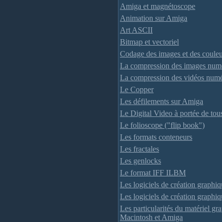
Amiga et magnétoscope
Animation sur Amiga
Art ASCII
Bitmap et vectoriel
Codage des images et des couleu
La compression des images num
La compression des vidéos numé
Le Copper
Les défilements sur Amiga
Le Digital Video à portée de tou
Le folioscope ("flip book")
Les formats conteneurs
Les fractales
Les genlocks
Le format IFF ILBM
Les logiciels de création graph
Les logiciels de création graph
Les particularités du matériel g
Macintosh et Amiga