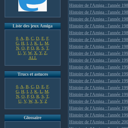
Histoire de l'Amiga : l'année 19
Histoire de l'Amiga : l'année 19
Histoire de l'Amiga : l'année 19
Liste des jeux Amiga
Histoire de l'Amiga : l'année 19
Histoire de l'Amiga : l'année 19
0
,
A
,
B
,
C
,
D
,
E
,
F
,
Histoire de l'Amiga : l'année 19
G
,
H
,
I
,
J
,
K
,
L
,
M
,
Histoire de l'Amiga : l'année 19
N
,
O
,
P
,
Q
,
R
,
S
,
T
,
U
,
V
,
W
,
X
,
Y
,
Z
,
Histoire de l'Amiga : l'année 19
ALL
Histoire de l'Amiga : l'année 19
Histoire de l'Amiga : l'année 19
Histoire de l'Amiga : l'année 19
Trucs et astuces
Histoire de l'Amiga : l'année 19
0
,
A
,
B
,
C
,
D
,
E
,
F
,
Histoire de l'Amiga : l'année 19
G
,
H
,
I
,
J
,
K
,
L
,
M
,
Histoire de l'Amiga : l'année 19
N
,
O
,
P
,
Q
,
R
,
S
,
T
,
U
,
V
,
W
,
X
,
Y
,
Z
Histoire de l'Amiga : l'année 19
Histoire de l'Amiga : l'année 19
Histoire de l'Amiga : l'année 19
Glossaire
Histoire de l'Amiga : l'année 20