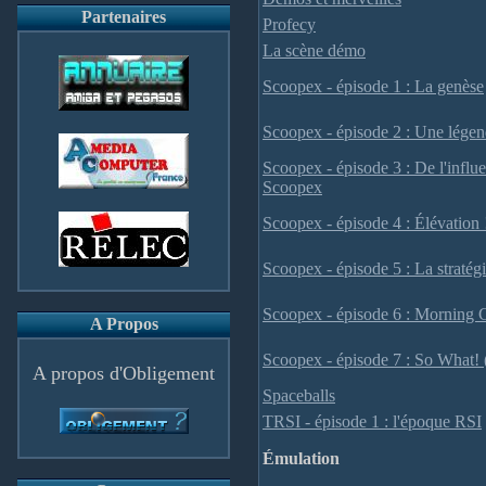
Partenaires
Profecy
La scène démo
Scoopex - épisode 1 : La genèse
Scoopex - épisode 2 : Une légen
Scoopex - épisode 3 : De l'influ
Scoopex
Scoopex - épisode 4 : Élévation 
Scoopex - épisode 5 : La straté
Scoopex - épisode 6 : Morning 
A Propos
Scoopex - épisode 7 : So What!
A propos d'Obligement
Spaceballs
TRSI - épisode 1 : l'époque RSI
Émulation