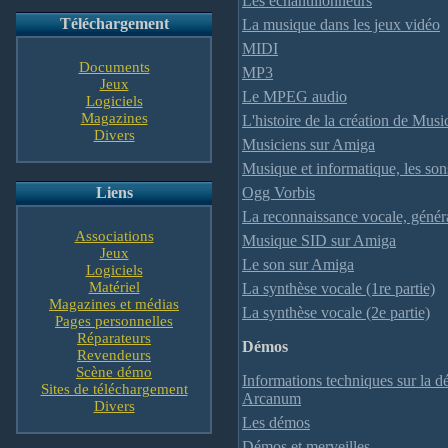
Les échantillonneurs
Téléchargement
La musique dans les jeux vidéo
MIDI
Documents
MP3
Jeux
Le MPEG audio
Logiciels
Magazines
L'histoire de la création de Mus
Divers
Musiciens sur Amiga
Musique et informatique, les sons
Liens
Ogg Vorbis
La reconnaissance vocale, généra
Associations
Musique SID sur Amiga
Jeux
Le son sur Amiga
Logiciels
Matériel
La synthèse vocale (1re partie)
Magazines et médias
La synthèse vocale (2e partie)
Pages personnelles
Réparateurs
Démos
Revendeurs
Scène démo
Informations techniques sur la 
Sites de téléchargement
Arcanum
Divers
Les démos
Démos et merveilles