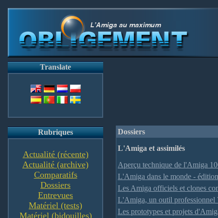
Translate
Dossiers
Rubriques
L'Amiga et assimilés
Actualité (récente)
Actualité (archive)
Aperçu technique de l'Amiga 10
Comparatifs
L'Amiga dans le monde - éditio
Dossiers
Les Amiga officiels et clones co
Entrevues
L'Amiga, un outil professionnel 
Matériel (tests)
Les prototypes et projets d'Amiga
Matériel (bidouilles)