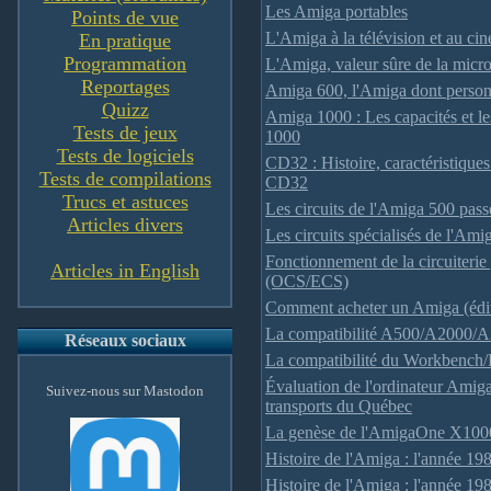
Les Amiga portables
Points de vue
L'Amiga à la télévision et au ci
En pratique
Programmation
L'Amiga, valeur sûre de la micr
Reportages
Amiga 600, l'Amiga dont person
Quizz
Amiga 1000 : Les capacités et l
Tests de jeux
1000
Tests de logiciels
CD32 : Histoire, caractéristique
Tests de compilations
CD32
Trucs et astuces
Les circuits de l'Amiga 500 pas
Articles divers
Les circuits spécialisés de l'Ami
Fonctionnement de la circuiteri
Articles in English
(OCS/ECS)
Comment acheter un Amiga (édi
La compatibilité A500/A2000/
Réseaux sociaux
La compatibilité du Workbench/K
Évaluation de l'ordinateur Amiga
Suivez-nous sur Mastodon
transports du Québec
La genèse de l'AmigaOne X100
Histoire de l'Amiga : l'année 19
Histoire de l'Amiga : l'année 19