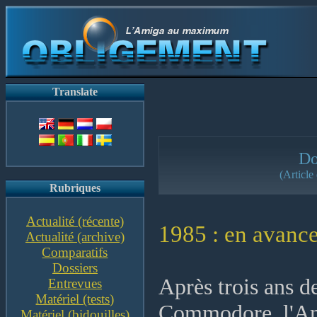
Translate
Do
(Article
Rubriques
Actualité (récente)
1985 : en avance
Actualité (archive)
Comparatifs
Dossiers
Après trois ans d
Entrevues
Matériel (tests)
Commodore, l'Ami
Matériel (bidouilles)