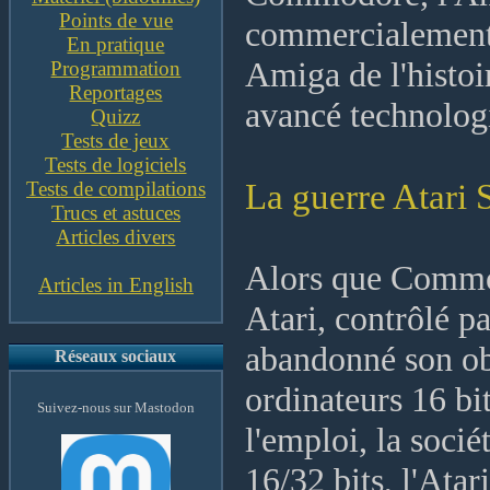
Points de vue
commercialement. 
En pratique
Amiga de l'histo
Programmation
Reportages
avancé technolog
Quizz
Tests de jeux
Tests de logiciels
La guerre Atar
Tests de compilations
Trucs et astuces
Articles divers
Alors que Commod
Articles in English
Atari, contrôlé pa
abandonné son ob
Réseaux sociaux
ordinateurs 16 bit
Suivez-nous sur Mastodon
l'emploi, la socié
16/32 bits, l'Ata