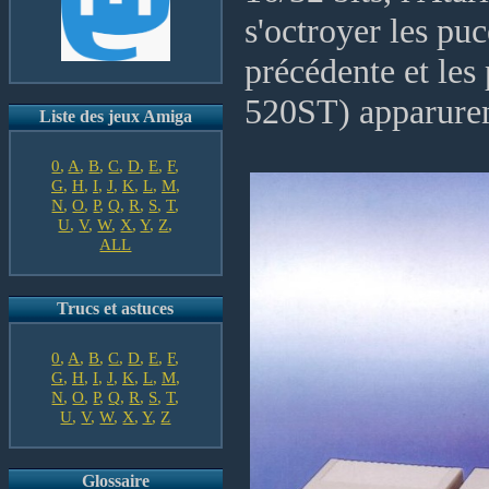
s'octroyer les pu
précédente et les
520ST) apparuren
Liste des jeux Amiga
0
,
A
,
B
,
C
,
D
,
E
,
F
,
G
,
H
,
I
,
J
,
K
,
L
,
M
,
N
,
O
,
P
,
Q
,
R
,
S
,
T
,
U
,
V
,
W
,
X
,
Y
,
Z
,
ALL
Trucs et astuces
0
,
A
,
B
,
C
,
D
,
E
,
F
,
G
,
H
,
I
,
J
,
K
,
L
,
M
,
N
,
O
,
P
,
Q
,
R
,
S
,
T
,
U
,
V
,
W
,
X
,
Y
,
Z
Glossaire