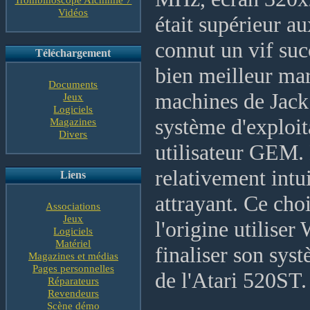
Vidéos
était supérieur au
connut un vif suc
Téléchargement
bien meilleur mar
Documents
machines de Jack 
Jeux
Logiciels
système d'exploit
Magazines
Divers
utilisateur GEM. 
relativement intu
Liens
attrayant. Ce choi
Associations
Jeux
l'origine utilise
Logiciels
Matériel
finaliser son sys
Magazines et médias
Pages personnelles
de l'Atari 520ST.
Réparateurs
Revendeurs
Scène démo