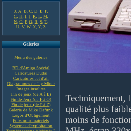
0
,
A
,
B
,
C
,
D
,
E
,
F
,
G
,
H
,
I
,
J
,
K
,
L
,
M
,
N
,
O
,
P
,
Q
,
R
,
S
,
T
,
U
,
V
,
W
,
X
,
Y
,
Z
Galeries
Menu des galeries
BD d'Amiga Spécial
Caricatures Dudai
Caricatures Jet d'ail
Diagrammes de Jay Miner
Images insolites
Fin de jeux (de A à E)
Techniquement, l
Fin de Jeux (de F à O)
Fin de jeux (de P à Z)
qualité plus faib
Galerie de Mike Dafunk
Logos d'Obligement
moins de fonctio
Pubs pour matériels
Systèmes d'exploitation
MHz, écran 320x2
Trombinoscope Alchimie 7