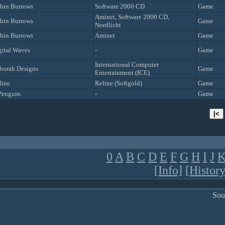
bin Burrows
Software 2000 CD
Game
Aminet, Software 2000 CD,
bin Burrows
Game
Nordlicht
bin Burrows
Aminet
Game
gital Waves
-
Game
International Computer
borah Designs
Game
Entertainment (ICE)
line
Reline (Softgold)
Game
Penguin
-
Game
0
A
B
C
D
E
F
G
H
I
J
[Info]
[History
Sou