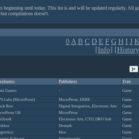
s beginning until today. This list is and will be updated regularly. All 
but compilations doesn't.
0
A
B
C
D
E
F
G
H
I
J
[Info]
[History
velopers
Publishers
Type
ain Games
-
Game
S Labs (MicroProse)
MicroProse, ERBE
Game
ack Box
Digital Integration, Electronic Arts
Game
croProse UK
MicroProse
Game
ellisoft
Electronic Arts, CTO, DRO Soft
Game
nkhor
Domark
Game
gnetica
Idea
Game
nergy Software
Simulmondo
Game