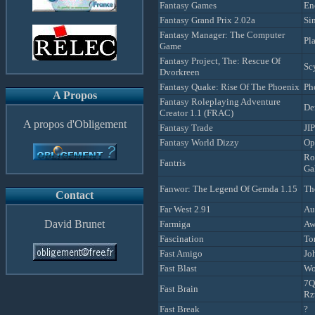
Fantasy Games
En
Fantasy Grand Prix 2.02a
Si
Fantasy Manager: The Computer
Pl
Game
Fantasy Project, The: Rescue Of
Sc
Dvorkreen
Fantasy Quake: Rise Of The Phoenix
Ph
A Propos
Fantasy Roleplaying Adventure
De
Creator 1.1 (FRAC)
A propos d'Obligement
Fantasy Trade
JIP
Fantasy World Dizzy
Op
Ro
Fantris
Ga
Fanwor: The Legend Of Gemda 1.15
Th
Contact
Far West 2.91
Au
David Brunet
Farmiga
Aw
Fascination
To
Fast Amigo
Jo
Fast Blast
Wo
7Q
Fast Brain
Rz
Fast Break
?