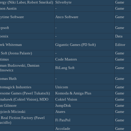
ergy (Niki Laber, Robert Smeikal)
Silverbyte
Game
mon Austin
-
Game
aytime Software
Anco Software
Game
ypsoft
-
Game
oenix
-
Data
rek Whiteman
Gigantic Games (PD Soft)
Editor
 Soft (Joona Palaste)
-
Game
timus
Code Masters
Game
man Budzowski, Damian
BiLang Soft
Game
linowicz
omas Huth
-
Game
tomagick Industries
Unicorn
Game
esome Games (Pawel Tukatsch)
Komoda & Amiga Plus
Game
mahawk (Coktel Vision), MDO
Coktel Vision
Game
hn Gilmore
JumpDisk
Game
jciech Micinski
Atares
Game
 Real Fiction Factory (Pawel
Fi PaxPol
Game
ucidlo)
Accolade
Game