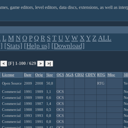
games, game editors, level editors, data discs, extensions, as well as in
K
L
M
N
O
P
Q
R
S
T
U
V
W
X
Y
Z
ALL
]
[Stats]
[Help us]
[Download]
[F] 1-100 / 629
License
Date
Orig
Size
OCS
AGA
CD32
CDTV
RTG
Misc
3
Open Source
2009
2008
50,8
RTG
Ye
Commercial
1991
1989
1,1
OCS
N
Commercial
1989
1989
0,6
OCS
N
Commercial
1990
1987
1,4
OCS
N
Commercial
1988
1988
0,5
OCS
N
Commercial
1993
1993
0,8
OCS
N
Commercial
1991
1991
0,8
OCS
N
Commercial
1989
1989
1,4?
OCS
N