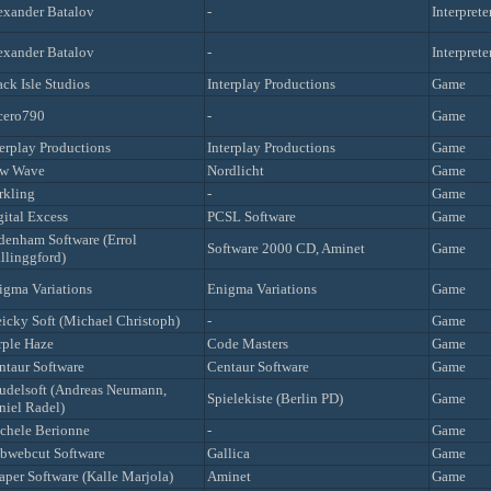
exander Batalov
-
Interprete
exander Batalov
-
Interprete
ack Isle Studios
Interplay Productions
Game
cero790
-
Game
terplay Productions
Interplay Productions
Game
w Wave
Nordlicht
Game
rkling
-
Game
gital Excess
PCSL Software
Game
denham Software (Errol
Software 2000 CD, Aminet
Game
llinggford)
igma Variations
Enigma Variations
Game
icky Soft (Michael Christoph)
-
Game
rple Haze
Code Masters
Game
ntaur Software
Centaur Software
Game
udelsoft (Andreas Neumann,
Spielekiste (Berlin PD)
Game
niel Radel)
chele Berionne
-
Game
bwebcut Software
Gallica
Game
aper Software (Kalle Marjola)
Aminet
Game