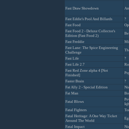
Fast Draw Showdown
Am
Fast Eddie's Pool And Billards
?
Fast Food
Op
Fast Food 2 - Deluxe Collector's
Be
Edition (Fast Food 2)
Fast Freddie
Mi
Fast Lane: The Spice Engineering
Th
Challenge
Fast Life
?
Fast Life 2.7
Ro
Fast Red Zone alpha 4 [Not
Ps
Finished]
Faster Brain
?
Fat Ally 2 - Special Edition
Ni
Fat Man
Bo
Po
Fatal Blows
Iqb
Fatal Fighters
To
Fatal Heritage: A One Way Ticket
Eg
Around The World
Fatal Impact
Ni