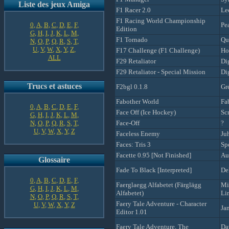
Liste des jeux Amiga
F1 Racer 2.0
Le
F1 Racing World Championship
0
,
A
,
B
,
C
,
D
,
E
,
F
,
Pe
Edition
G
,
H
,
I
,
J
,
K
,
L
,
M
,
F1 Tornado
Qu
N
,
O
,
P
,
Q
,
R
,
S
,
T
,
U
,
V
,
W
,
X
,
Y
,
Z
,
F17 Challenge (F1 Challenge)
Ho
ALL
F29 Retaliator
Di
F29 Retaliator - Special Mission
Di
Trucs et astuces
F2bgl 0.1.8
Gr
Fabother World
Fa
0
,
A
,
B
,
C
,
D
,
E
,
F
,
Face Off (Ice Hockey)
Sc
G
,
H
,
I
,
J
,
K
,
L
,
M
,
N
,
O
,
P
,
Q
,
R
,
S
,
T
,
Face-Off
?
U
,
V
,
W
,
X
,
Y
,
Z
Faceless Enemy
Ju
Faces: Tris 3
Sp
Facette 0.95 [Not Finished]
Au
Glossaire
Fade To Black [Interpreted]
De
0
,
A
,
B
,
C
,
D
,
E
,
F
,
Faerglaegg Alfabetet (Färglägg
Mi
G
,
H
,
I
,
J
,
K
,
L
,
M
,
Alfabetet)
Li
N
,
O
,
P
,
Q
,
R
,
S
,
T
,
Faery Tale Adventure - Character
U
,
V
,
W
,
X
,
Y
,
Z
Ja
Editor 1.01
Faery Tale Adventure, The
Da