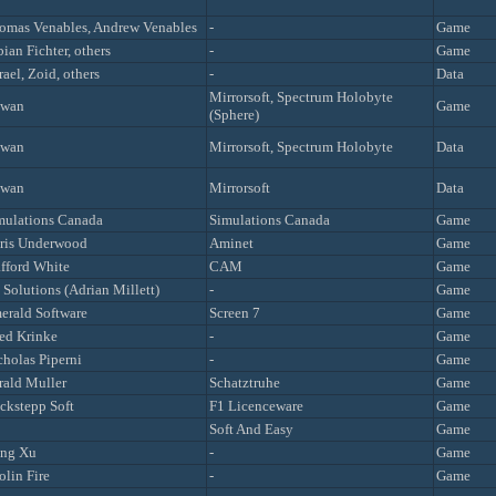
omas Venables, Andrew Venables
-
Game
ian Fichter, others
-
Game
ael, Zoid, others
-
Data
Mirrorsoft, Spectrum Holobyte
wan
Game
(Sphere)
wan
Mirrorsoft, Spectrum Holobyte
Data
wan
Mirrorsoft
Data
mulations Canada
Simulations Canada
Game
ris Underwood
Aminet
Game
afford White
CAM
Game
 Solutions (Adrian Millett)
-
Game
erald Software
Screen 7
Game
red Krinke
-
Game
cholas Piperni
-
Game
rald Muller
Schatztruhe
Game
ckstepp Soft
F1 Licenceware
Game
Soft And Easy
Game
ng Xu
-
Game
olin Fire
-
Game