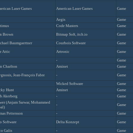
erican Laser Games
American Laser Games
Game
Aegis
Game
timus
Code Masters
Game
n Brown
Bitmap Soft, itch.io
Game
chael Baumgaertner
Courbois Software
Game
e Attic
Artronic
Game
-
Game
n Charlton
Aminet
Game
ygnosis, Jean-François Fabre
-
Game
Wicked Software
Game
cky Hunt
Aminet
Game
b Akerberg
-
Game
wer (Anjam Sarwar, Mohammed
-
Game
al)
mas Pettersson
-
Game
o Software
Delta Konzept
Game
co Galis
-
Game