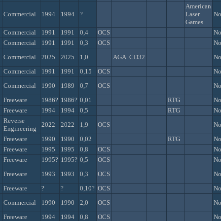
American
Commercial
1994
1994
?
Laser
N
Games
Commercial
1991
1991
0,4
OCS
N
Commercial
1991
1991
0,3
OCS
N
Commercial
2025
2025
1,0
AGA
CD32
N
Commercial
1991
1991
0,15
OCS
N
Commercial
1990
1989
0,7
OCS
N
Freeware
1986?
1986?
0,01
RTG
N
Freeware
1994
1994
0,5
RTG
N
Reverse
2022
2022
1,9
OCS
N
Engineering
Freeware
1990
1990
0,02
RTG
N
Freeware
1995
1995
0,8
OCS
N
Freeware
1995?
1995?
0,5
OCS
N
Freeware
1993
1993
0,3
OCS
N
Freeware
?
?
0,10?
OCS
N
Commercial
1990
1990
2,0
OCS
N
Freeware
1994
1994
0,8
OCS
N