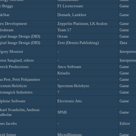
e Briggs
F1 Licenceware
Game
akStar
Domark, Lankhor
Game
ex Development
Zeppelin Platinum, LK Avalon
Game
lodream
Team 17
Game
gital Image Design (DID)
Ocean
Game
gital Image Design (DID)
Zero (Dennis Publishing)
Data
égory Montoir
-
Interprete
bien Sanglard, others
-
Interprete
reech Productions
Anco Software
Game
Krisalis
Game
ha Pere, Petri Pohjanmies
-
Game
ectrum Holobyte
Spectrum Holobyte
Game
tomagick Industries
?
Game
lphine Software
Electronic Arts
Game
kael Svanholm, Andreas
SPAB
Game
ndholm
mes Jacobs
-
Editor
vid Joiner
MicroIllusions
Game