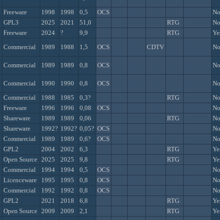
Freeware
1998
1998
0,5
OCS
N
GPL3
2025
2021
51,0
RTG
N
Freeware
2024
?
9,9
RTG
Ye
Commercial
1989
1988
1,5
OCS
CDTV
N
Commercial
1989
1989
0,8
OCS
N
Commercial
1990
1990
0,8
OCS
N
Commercial
1988
1985
0,3?
RTG
N
Freeware
1996
1996
0,08
OCS
N
Shareware
1989
1989
0,06
RTG
N
Shareware
1992?
1992?
0,05?
OCS
N
Commercial
1989
1989
0,6?
OCS
N
GPL2
2004
2002
6,3
RTG
Ye
Open Source
2025
2025
9,8
RTG
Ye
Commercial
1994
1994
0,5
OCS
N
Licenceware
1995
1995
0,8
OCS
N
Commercial
1992
1992
0,8
OCS
N
GPL2
2021
2018
6,8
RTG
Ye
Open Source
2009
2009
2,1
RTG
Ye