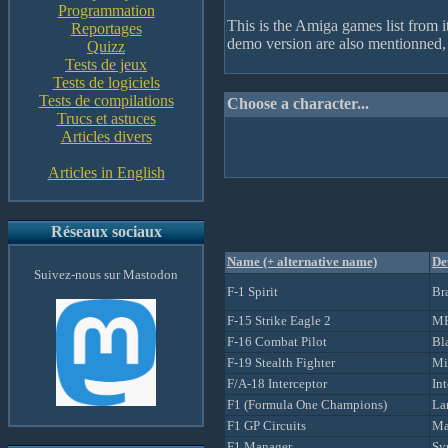
Programmation
This is the Amiga games list from it
Reportages
demo version are also mentionned, 
Quizz
Tests de jeux
Tests de logiciels
Tests de compilations
Choose a character...
Trucs et astuces
Articles divers
Articles in English
Réseaux sociaux
Name (+ alternative name)
De
Suivez-nous sur Mastodon
F-1 Spirit
Br
F-15 Strike Eagle 2
MP
F-16 Combat Pilot
Bl
F-19 Stealth Fighter
Mi
F/A-18 Interceptor
Int
F1 (Formula One Champions)
La
F1 GP Circuits
Ma
F1 Manager
Sy