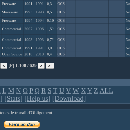
Freeware
1991
1991
0,3
OCS
N
Shareware
1993
1993
0,5
OCS
N
Freeware
1994
1994
0,10
OCS
N
Commercial
2007
1996
1,5?
OCS
N
Commercial
1993
1993
0,7?
OCS
N
Commercial
1991
1991
3,9
OCS
N
Open Source
2018
2018
0,4
OCS
N
[F] 1-100 / 629
K
L
M
N
O
P
Q
R
S
T
U
V
W
X
Y
Z
ALL
]
[Stats]
[Help us]
[Download]
tenez le travail d'Obligement