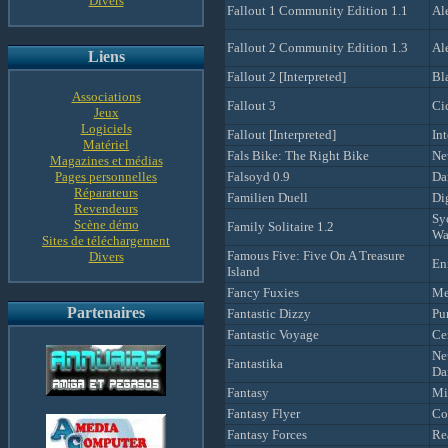
Divers
Fallout 1 Community Edition 1.1
Al
Fallout 2 Community Edition 1.3
Al
Liens
Fallout 2 [Interpreted]
Bl
Associations
Fallout 3
Ci
Jeux
Logiciels
Fallout [Interpreted]
In
Matériel
Fals Bike: The Right Bike
Ne
Magazines et médias
Pages personnelles
Falsoyd 0.9
Da
Réparateurs
Familien Duell
Di
Revendeurs
Sy
Scène démo
Family Solitaire 1.2
Wa
Sites de téléchargement
Famous Five: Five On A Treasure
Divers
En
Island
Fancy Fuxies
Me
Partenaires
Fantastic Dizzy
Pu
Fantastic Voyage
Ce
Ne
Fantastika
Da
Fantasy
Mi
Fantasy Flyer
Co
Fantasy Forces
Re