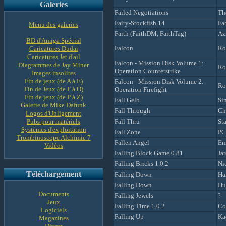
Galeries
Failed Negotiations
Th
Fairy-Stockfish 14
Fab
Menu des galeries
Faith (FaithDM, FaithTag)
Azr
BD d'Amiga Spécial
Falcon
Ro
Caricatures Dudai
Caricatures Jet d'ail
Falcon - Mission Disk Volume 1:
Diagrammes de Jay Miner
Ro
Operation Counterstrike
Images insolites
Fin de jeux (de A à E)
Falcon - Mission Disk Volume 2:
Ro
Fin de Jeux (de F à O)
Operation Firefight
Fin de jeux (de P à Z)
Fall Gelb
Si
Galerie de Mike Dafunk
Fall Through
Ch
Logos d'Obligement
Pubs pour matériels
Fall Thru
St
Systèmes d'exploitation
Fall Zone
PC
Trombinoscope Alchimie 7
Fallen Angel
Em
Vidéos
Falling Block Game 0.81
Ja
Falling Bricks 1.0.2
Ni
Téléchargement
Falling Down
Ha
Falling Down
Hu
Documents
Falling Jewels
?
Jeux
Falling Time 1.0.2
Co
Logiciels
Falling Up
Ka
Magazines