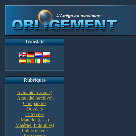
Translate
Rubriques
Actualité (récente)
Actualité (archive)
Comparatifs
Dossiers
Entrevues
Matériel (tests)
Matériel (bidouilles)
Points de vue