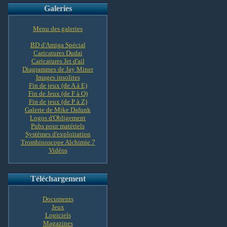
Galeries
Menu des galeries
BD d'Amiga Spécial
Caricatures Dudai
Caricatures Jet d'ail
Diagrammes de Jay Miner
Images insolites
Fin de jeux (de A à E)
Fin de Jeux (de F à O)
Fin de jeux (de P à Z)
Galerie de Mike Dafunk
Logos d'Obligement
Pubs pour matériels
Systèmes d'exploitation
Trombinoscope Alchimie 7
Vidéos
Téléchargement
Documents
Jeux
Logiciels
Magazines