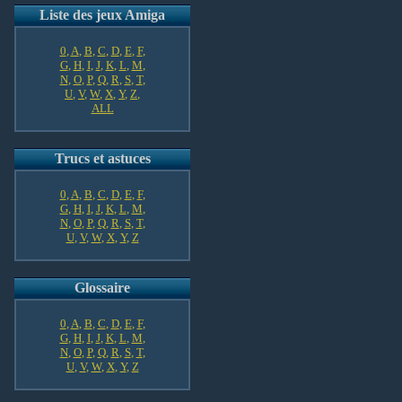
Liste des jeux Amiga
0
,
A
,
B
,
C
,
D
,
E
,
F
,
G
,
H
,
I
,
J
,
K
,
L
,
M
,
N
,
O
,
P
,
Q
,
R
,
S
,
T
,
U
,
V
,
W
,
X
,
Y
,
Z
,
ALL
Trucs et astuces
0
,
A
,
B
,
C
,
D
,
E
,
F
,
G
,
H
,
I
,
J
,
K
,
L
,
M
,
N
,
O
,
P
,
Q
,
R
,
S
,
T
,
U
,
V
,
W
,
X
,
Y
,
Z
Glossaire
0
,
A
,
B
,
C
,
D
,
E
,
F
,
G
,
H
,
I
,
J
,
K
,
L
,
M
,
N
,
O
,
P
,
Q
,
R
,
S
,
T
,
U
,
V
,
W
,
X
,
Y
,
Z