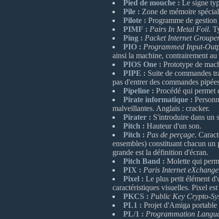
Pied de mouche :
Le signe typ
Pile :
Zone de mémoire spécial
Pilote :
Programme de gestion d
PIMF :
Pairs In Metal Foil
. T
Ping :
Packet Internet Groupe
PIO :
Programmed Input-Out
ainsi la machine, contrairement 
PIOS One :
Prototype de mac
PIPE :
Suite de commandes trai
pas d'entrer des commandes pipées 
Pipeline :
Procédé qui permet de
Pirate informatique :
Personne
malveillantes. Anglais : cracker.
Pirater :
S'introduire dans un s
Pitch :
Hauteur d'un son.
Pitch :
Pas de perçage
. Caract
ensembles) constituant chacun un poi
grande est la définition d'écran.
Pitch Band :
Molette qui perme
PIX :
Paris Internet eXchange
Pixel :
Le plus petit élément d'
caractéristiques visuelles. Pixel e
PKCS :
Public Key Crypto-Sy
PL1 :
Projet d'Amiga portable
PL/1 :
Programmation Langu