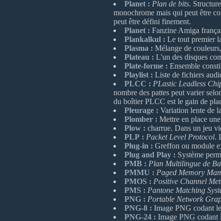
Planet :
Plan de bits
. Structur
monochrome mais qui peut être comb
peut être défini finement.
Planet :
Fanzine Amiga françai
Plankalkul :
Le tout premier l
Plasma :
Mélange de couleurs
Plateau :
L'un des disques com
Plate-forme :
Ensemble constitu
Playlist :
Liste de fichiers audi
PLCC :
PLastic Leadless Chi
nombre des pattes peut varier sel
du boîtier PLCC est le gain de plac
Pleurage :
Variation lente de 
Plomber :
Mettre en place une 
Plow :
charrue. Dans un jeu vid
PLP :
Packet Level Protocol
. 
Plug-in :
Greffon ou module exte
Plug and Play :
Système permet
PMB :
Plan Multilingue de Ba
PMMU :
Paged Memory Mana
PMOS :
Positive Channel Me
PMS :
Pantone Matching Sys
PNG :
Portable Network Grap
PNG-8 :
Image PNG codant les 
PNG-24 :
Image PNG codant les