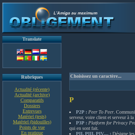
Translate
Choisissez un caractère...
Rubriques
Actualité (récente)
Actualité (archive)
P
Comparatifs
Dossiers
Entrevues
P2P :
Peer To Peer
. Communica
Matériel (tests)
serveur, voire client et serveur à la 
Matériel (bidouilles)
P3P :
Platform for Privacy Pre
Points de vue
qui en sont fait.
En pratique
PII, PIII, PIV,... :
Désigne les 