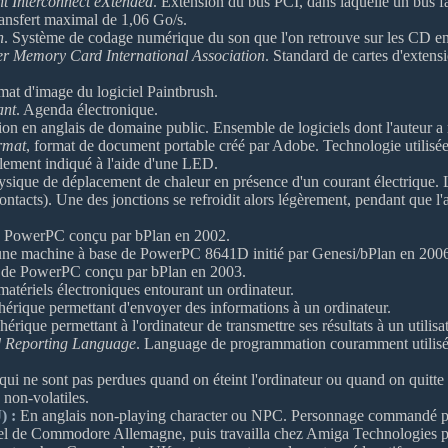
t Interconnect eXtended
. Extension du bus PCI, dans laquelle un bus fai
ansfert maximal de 1,06 Go/s.
n
. Système de codage numérique du son que l'on retrouve sur les CD en 
r Memory Card International Association
. Standard de cartes d'extensi
mat d'image du logiciel Paintbrush.
ant
. Agenda électronique.
ion en anglais de domaine public. Ensemble de logiciels dont l'auteur a 
rmat
, format de document portable créé par Adobe. Technologie utilisé
lement indiqué à l'aide d'une LED.
que de déplacement de chaleur en présence d'un courant électrique. L'
(contacts). Une des jonctions se refroidit alors légèrement, pendant que l
e PowerPC conçu par bPlan en 2002.
une machine à base de PowerPC 8641D initié par Genesi/bPlan en 200
 de PowerPC conçu par bPlan en 2003.
tériels électroniques entourant un ordinateur.
érique permettant d'envoyer des informations à un ordinateur.
érique permettant à l'ordinateur de transmettre ses résultats à un utilisa
nd Reporting Language
. Language de programmation couramment utilisé
qui ne sont pas perdues quand on éteint l'ordinateur ou quand on quit
 non-volatiles.
) :
En anglais non-playing character ou NPC. Personnage commandé par le
l de Commodore Allemagne, puis travailla chez Amiga Technologies pour