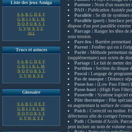
Liste des jeux Amiga
Pantone :
Nom d'un nuancier dé
PAO :
Publication Assistée pa
0
,
A
,
B
,
C
,
D
,
E
,
F
,
Parallèle :
Se dit de systèmes c
G
,
H
,
I
,
J
,
K
,
L
,
M
,
Parallèle (port) :
Interface perm
N
,
O
,
P
,
Q
,
R
,
S
,
T
,
dispose d'un port parallèle extern
U
,
V
,
W
,
X
,
Y
,
Z
,
Parcage :
Ranger les têtes de l
ALL
sous tension.
Pare-feu :
Barrière permettant 
Parent :
Fenêtre qui est à l'ori
Trucs et astuces
Parité :
Méthode permettant de d
(supplémentaire) aux octets de do
0
,
A
,
B
,
C
,
D
,
E
,
F
,
Partage :
Le fait de mettre des 
G
,
H
,
I
,
J
,
K
,
L
,
M
,
Partition :
Section du disque du
N
,
O
,
P
,
Q
,
R
,
S
,
T
,
Pascal :
Langage de programmat
U
,
V
,
W
,
X
,
Y
,
Z
Pas de masque :
Distance sépa
Passe-bas :
(Low Pass Filter) F
Passe-haut :
(High Pass Filter)
Glossaire
Passerelle :
Système logiciel et
Pâte thermique :
Pâte spéciale
0
,
A
,
B
,
C
,
D
,
E
,
F
,
en augmentant la surface de contact
G
,
H
,
I
,
J
,
K
,
L
,
M
,
Patch :
Correctif ou rustine. F
N
,
O
,
P
,
Q
,
R
,
S
,
T
,
défectueux afin de corriger l'erreur
U
,
V
,
W
,
X
,
Y
,
Z
Path :
Chemin d'Accès. Parcours
peut inclure un nom de volume ou d
Patte :
Petite pièce métallique as