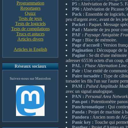
Programmation
P5 :
Abréviation de Phase 5. Fa
Reportages
P96 :
Abréviation de Picasso 9
Quizz
Pack :
Ensemble de logiciels, d
Tests de jeux
peu d'argent avec, avant de les jet
Tests de logiciels
Packet :
Paquet. Message spéci
Tests de compilations
Pad :
Manette de jeu pour con
Trucs et astuces
PAF :
Paysage Amigaïste Fra
Articles divers
Page :
Bloc de mémoire.
Page d'accueil :
Version frança
Articles in English
Pagination :
Découpage de la 
Paginé :
Se dit d'une mémoire q
adresser 65536 octets d'un coup, d
PAL :
Phase Alternation Line
Réseaux sociaux
Pair :
Une entité de communicat
Paire torsadée :
Type de câble 
Suivez-nous sur Mastodon
torsader les fils l'un sur l'autre p
PAM :
Pulsed Amplitude Modu
avec un signal analogique.
PAN :
Personal Area Network
Pan-pot :
Potentiomètre panoram
Panchromatique :
Qui contien
Panda :
Projet de machine à b
Pandora :
Ancien nom de AGA, 
Panic key :
Touche qui permet d
Panther :
Projet d'Amiga en 1