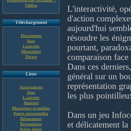
Vidéos
L'interactivité, o
d'action complexes
Téléchargement
aujourd'hui semble
Documents
résoudre les énigm
Jeux
pourtant, paradoxa
Logiciels
Magazines
comparaison face 
Divers
Dans ces derniers,
Liens
général sur un bou
représentation gra
Associations
Jeux
les plus pointilleu
Logiciels
Matériel
Magazines et médias
Dans un jeu Infoc
Pages personnelles
Réparateurs
et délicatement la 
Revendeurs
Scène démo