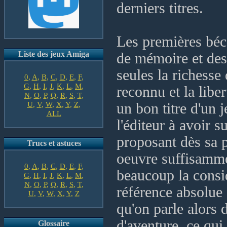
derniers titres.
Les premières béc
Liste des jeux Amiga
de mémoire et des
seules la richesse
0
,
A
,
B
,
C
,
D
,
E
,
F
,
G
,
H
,
I
,
J
,
K
,
L
,
M
,
reconnu et la libe
N
,
O
,
P
,
Q
,
R
,
S
,
T
,
U
,
V
,
W
,
X
,
Y
,
Z
,
un bon titre d'un 
ALL
l'éditeur à avoir 
proposant dès sa 
Trucs et astuces
oeuvre suffisammen
0
,
A
,
B
,
C
,
D
,
E
,
F
,
beaucoup la consi
G
,
H
,
I
,
J
,
K
,
L
,
M
,
N
,
O
,
P
,
Q
,
R
,
S
,
T
,
référence absolue e
U
,
V
,
W
,
X
,
Y
,
Z
qu'on parle alors 
d'aventure, ce qui
Glossaire