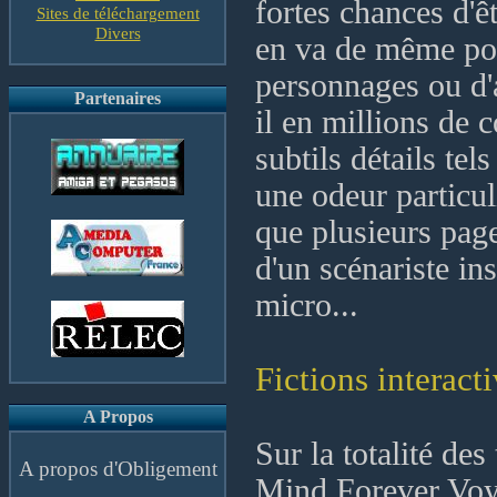
fortes chances d'ê
Sites de téléchargement
Divers
en va de même pou
personnages ou d'
Partenaires
il en millions de 
subtils détails te
une odeur particul
que plusieurs page
d'un scénariste ins
micro...
Fictions interact
A Propos
Sur la totalité de
A propos d'Obligement
Mind Forever Voy