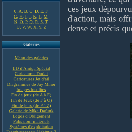
ces jeux dépourvu
0
,
A
,
B
,
C
,
D
,
E
,
F
,
G
,
H
,
I
,
J
,
K
,
L
,
M
,
d'action, mais off
N
,
O
,
P
,
Q
,
R
,
S
,
T
,
dense et précis qu
U
,
V
,
W
,
X
,
Y
,
Z
Galeries
Menu des galeries
BD d'Amiga Spécial
Caricatures Dudai
Caricatures Jet d'ail
Diagrammes de Jay Miner
Images insolites
Fin de jeux (de A à E)
Fin de Jeux (de F à O)
Fin de jeux (de P à Z)
Galerie de Mike Dafunk
Logos d'Obligement
Pubs pour matériels
Systèmes d'exploitation
Trombinoscope Alchimie 7