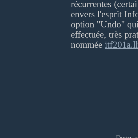
récurrentes (cert
envers l'esprit I
option "Undo" qui
effectuée, très pra
nommée
itf201a.l