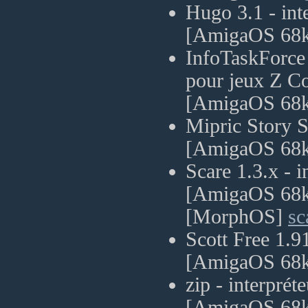
Hugo 3.1 - int
[AmigaOS 68
InfoTaskForce 
pour jeux Z C
[AmigaOS 68
Mipric Story S
[AmigaOS 68
Scare 1.3.x - i
[AmigaOS 68
[MorphOS]
sc
Scott Free 1.9
[AmigaOS 68
zip - interprét
[AmigaOS 68