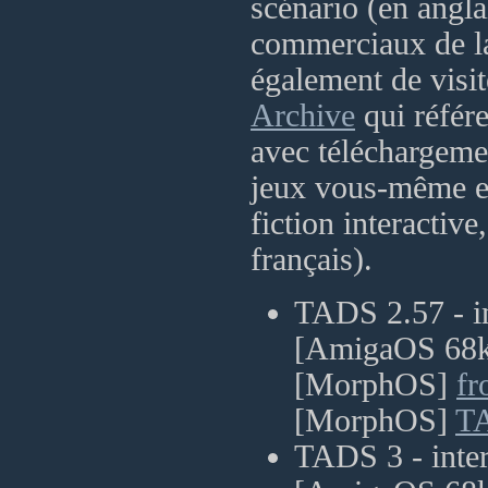
scénario (en anglai
commerciaux de l
également de visit
Archive
qui référe
avec téléchargemen
jeux vous-même et
fiction interactive,
français).
TADS 2.57 - in
[AmigaOS 68
[MorphOS]
fr
[MorphOS]
T
TADS 3 - inte