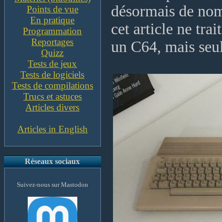
désormais de nom
Points de vue
En pratique
cet article ne tra
Programmation
Reportages
un C64, mais seu
Quizz
Tests de jeux
Tests de logiciels
Tests de compilations
Trucs et astuces
Articles divers
Articles in English
Réseaux sociaux
Suivez-nous sur Mastodon