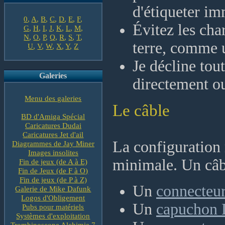
d'étiqueter im
0
,
A
,
B
,
C
,
D
,
E
,
F
,
Évitez les char
G
,
H
,
I
,
J
,
K
,
L
,
M
,
N
,
O
,
P
,
Q
,
R
,
S
,
T
,
terre, comme u
U
,
V
,
W
,
X
,
Y
,
Z
Je décline tou
Galeries
directement ou
Menu des galeries
Le câble
BD d'Amiga Spécial
Caricatures Dudai
Caricatures Jet d'ail
La configuration 
Diagrammes de Jay Miner
Images insolites
minimale. Un câbl
Fin de jeux (de A à E)
Fin de Jeux (de F à O)
Fin de jeux (de P à Z)
Un
connecteu
Galerie de Mike Dafunk
Logos d'Obligement
Un
capuchon
Pubs pour matériels
Systèmes d'exploitation
Trombinoscope Alchimie 7