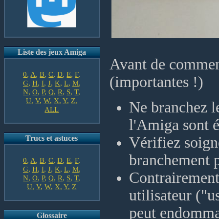
Liste des jeux Amiga
Avant de commenc
0
,
A
,
B
,
C
,
D
,
E
,
F
,
(importantes !)
G
,
H
,
I
,
J
,
K
,
L
,
M
,
N
,
O
,
P
,
Q
,
R
,
S
,
T
,
U
,
V
,
W
,
X
,
Y
,
Z
,
Ne branchez le
ALL
l'Amiga sont é
Trucs et astuces
Vérifiez soig
branchement p
0
,
A
,
B
,
C
,
D
,
E
,
F
,
G
,
H
,
I
,
J
,
K
,
L
,
M
,
Contrairement
N
,
O
,
P
,
Q
,
R
,
S
,
T
,
U
,
V
,
W
,
X
,
Y
,
Z
utilisateur ("u
peut endommage
Glossaire