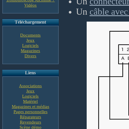
Un
connecteur 
Vidéos
Un
câble avec
Téléchargement
Documents
Jeux
Logiciels
Magazines
Divers
Liens
Associations
Jeux
Logiciels
Matériel
Magazines et médias
Pages personnelles
Réparateurs
Revendeurs
Scène démo