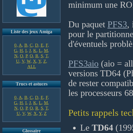
minimum une RO
Du paquet
PFS3
,
Liste des jeux Amiga
pour le partition
d'éventuels probl
0
,
A
,
B
,
C
,
D
,
E
,
F
,
G
,
H
,
I
,
J
,
K
,
L
,
M
,
N
,
O
,
P
,
Q
,
R
,
S
,
T
,
U
,
V
,
W
,
X
,
Y
,
Z
,
PFS3aio
(aio = al
ALL
versions TD64 (Ph
de rester compatib
Trucs et astuces
les processeurs 68
0
,
A
,
B
,
C
,
D
,
E
,
F
,
G
,
H
,
I
,
J
,
K
,
L
,
M
,
N
,
O
,
P
,
Q
,
R
,
S
,
T
,
Petits rappels te
U
,
V
,
W
,
X
,
Y
,
Z
Le
TD64
(1995
Glossaire