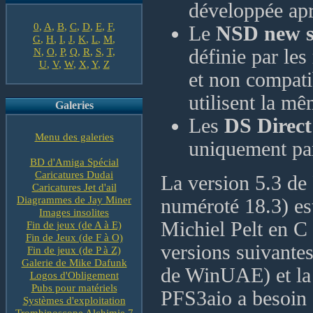
développée apr
0
,
A
,
B
,
C
,
D
,
E
,
F
,
Le
NSD new st
G
,
H
,
I
,
J
,
K
,
L
,
M
,
N
,
O
,
P
,
Q
,
R
,
S
,
T
,
définie par le
U
,
V
,
W
,
X
,
Y
,
Z
et non compat
utilisent la mê
Galeries
Les
DS Direc
Menu des galeries
uniquement par
BD d'Amiga Spécial
Caricatures Dudai
La version 5.3 de
Caricatures Jet d'ail
Diagrammes de Jay Miner
numéroté 18.3) es
Images insolites
Michiel Pelt en C
Fin de jeux (de A à E)
Fin de Jeux (de F à O)
versions suivante
Fin de jeux (de P à Z)
Galerie de Mike Dafunk
de WinUAE) et la v
Logos d'Obligement
Pubs pour matériels
PFS3aio a besoi
Systèmes d'exploitation
Trombinoscope Alchimie 7