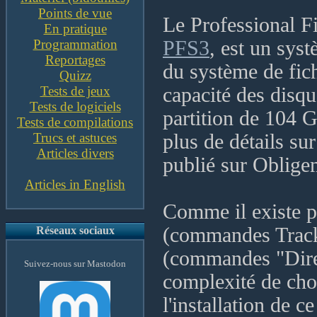
Points de vue
Le Professional F
En pratique
Programmation
PFS3
, est un syst
Reportages
du système de fic
Quizz
Tests de jeux
capacité des disqu
Tests de logiciels
partition de 104 G
Tests de compilations
Trucs et astuces
plus de détails sur
Articles divers
publié sur Oblige
Articles in English
Comme il existe p
(commandes Track
Réseaux sociaux
(commandes "Dire
Suivez-nous sur Mastodon
complexité de choi
l'installation de c