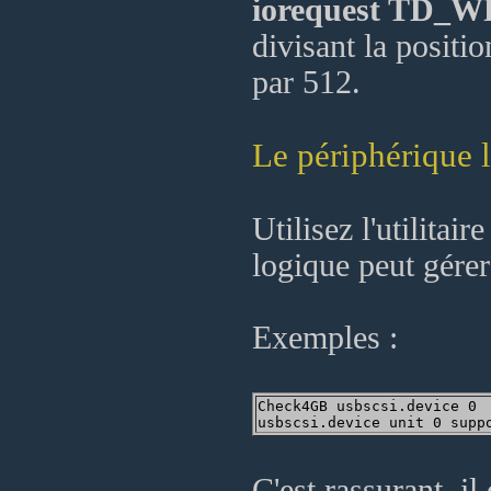
iorequest TD_
divisant la positi
par 512.
Le périphérique 
Utilisez l'utilitair
logique peut gérer
Exemples :
Check4GB usbscsi.device 0

C'est rassurant, il