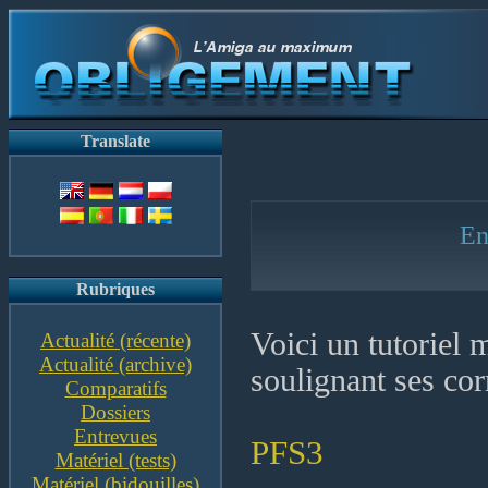
Translate
En
Rubriques
Voici un tutoriel
Actualité (récente)
Actualité (archive)
soulignant ses cor
Comparatifs
Dossiers
Entrevues
PFS3
Matériel (tests)
Matériel (bidouilles)