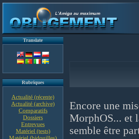
Translate
Rubriques
Actualité (récente)
Encore une mise
Actualité (archive)
Comparatifs
MorphOS... et l
Dossiers
Entrevues
semble être par
Matériel (tests)
Matériel (bidouilles)