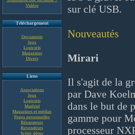
Vidéos
sur clé USB.
Téléchargement
Nouveautés
Documents
Jeux
Logiciels
Magazines
Mirari
Divers
Liens
Il s'agit de la
Associations
par Dave Koelma
Jeux
Logiciels
dans le but de 
Matériel
Magazines et médias
gamme pour Mo
Pages personnelles
Réparateurs
processeur NXP
Revendeurs
Scène démo