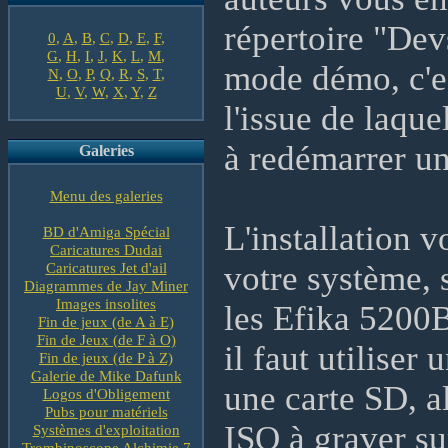
répertoire "Dev
0
,
A
,
B
,
C
,
D
,
E
,
F
,
G
,
H
,
I
,
J
,
K
,
L
,
M
,
mode démo, c'es
N
,
O
,
P
,
Q
,
R
,
S
,
T
,
U
,
V
,
W
,
X
,
Y
,
Z
l'issue de laque
à redémarrer une
Galeries
Menu des galeries
L'installation 
BD d'Amiga Spécial
Caricatures Dudai
Caricatures Jet d'ail
votre système, 
Diagrammes de Jay Miner
Images insolites
les Efika 5200
Fin de jeux (de A à E)
Fin de Jeux (de F à O)
il faut utiliser
Fin de jeux (de P à Z)
Galerie de Mike Dafunk
une carte SD, a
Logos d'Obligement
Pubs pour matériels
ISO à graver su
Systèmes d'exploitation
Trombinoscope Alchimie 7