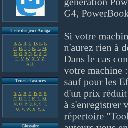
génération Po
G4, PowerBook
Liste des jeux Amiga
Si votre machi
0
,
A
,
B
,
C
,
D
,
E
,
F
,
n'aurez rien à d
G
,
H
,
I
,
J
,
K
,
L
,
M
,
N
,
O
,
P
,
Q
,
R
,
S
,
T
,
Dans le cas con
U
,
V
,
W
,
X
,
Y
,
Z
,
ALL
votre machine :
sauf pour les E
Trucs et astuces
d'un prix rédui
0
,
A
,
B
,
C
,
D
,
E
,
F
,
G
,
H
,
I
,
J
,
K
,
L
,
M
,
à s'enregistrer 
N
,
O
,
P
,
Q
,
R
,
S
,
T
,
U
,
V
,
W
,
X
,
Y
,
Z
répertoire "Too
auteurs vous en
Glossaire