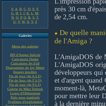
L'impression papi
près 30 cm d'épais
0
,
A
,
B
,
C
,
D
,
E
,
F
,
G
,
H
,
I
,
J
,
K
,
L
,
M
,
de 2,54 cm.
N
,
O
,
P
,
Q
,
R
,
S
,
T
,
U
,
V
,
W
,
X
,
Y
,
Z
De quelle maniè
Galeries
de l'Amiga ?
Menu des galeries
BD d'Amiga Spécial
L'AmigaDOS de Me
Caricatures Dudai
L'AmigaDOS origina
Caricatures Jet d'ail
Diagrammes de Jay Miner
développeurs qui 
Images insolites
Fin de jeux (de A à E)
et d'argent quand
Fin de Jeux (de F à O)
Fin de jeux (de P à Z)
moment-là, MetaC
Galerie de Mike Dafunk
Logos d'Obligement
pour mettre leur 
Pubs pour matériels
Systèmes d'exploitation
à la dernière minu
Trombinoscope Alchimie 7