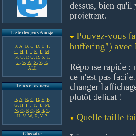
dessus, bien qu'il
projettent.
Liste des jeux Amiga
Pouvez-vous fa
buffering") avec 
0
,
A
,
B
,
C
,
D
,
E
,
F
,
G
,
H
,
I
,
J
,
K
,
L
,
M
,
N
,
O
,
P
,
Q
,
R
,
S
,
T
,
U
,
V
,
W
,
X
,
Y
,
Z
,
Réponse rapide : n
ALL
ce n'est pas facile
changer l'affichag
Trucs et astuces
plutôt délicat !
0
,
A
,
B
,
C
,
D
,
E
,
F
,
G
,
H
,
I
,
J
,
K
,
L
,
M
,
N
,
O
,
P
,
Q
,
R
,
S
,
T
,
Quelle taille fa
U
,
V
,
W
,
X
,
Y
,
Z
Glossaire