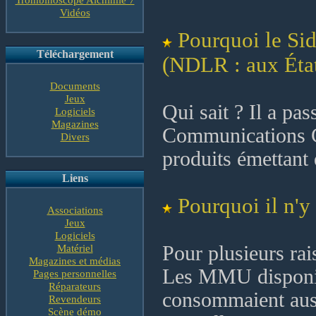
Vidéos
Pourquoi le Sid
Téléchargement
(NDLR : aux Éta
Documents
Jeux
Qui sait ? Il a p
Logiciels
Magazines
Communications Co
Divers
produits émettant
Liens
Pourquoi il n'
Associations
Jeux
Logiciels
Matériel
Pour plusieurs rai
Magazines et médias
Les MMU disponib
Pages personnelles
Réparateurs
consommaient auss
Revendeurs
Scène démo