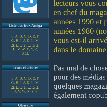
lecteurs vous co
en chef du maga
années 1990 et p
Liste des jeux Amiga
années 1980 (no
0
,
A
,
B
,
C
,
D
,
E
,
F
,
vous est-il arriv
G
,
H
,
I
,
J
,
K
,
L
,
M
,
N
,
O
,
P
,
Q
,
R
,
S
,
T
,
dans le domaine 
U
,
V
,
W
,
X
,
Y
,
Z
,
ALL
Pas mal de choses
Trucs et astuces
pour des médias 
0
,
A
,
B
,
C
,
D
,
E
,
F
,
G
,
H
,
I
,
J
,
K
,
L
,
M
,
quelques magazi
N
,
O
,
P
,
Q
,
R
,
S
,
T
,
U
,
V
,
W
,
X
,
Y
,
Z
également copub
Glossaire