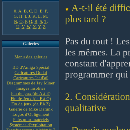
A-t-il été diff
0
,
A
,
B
,
C
,
D
,
E
,
F
,
plus tard ?
G
,
H
,
I
,
J
,
K
,
L
,
M
,
N
,
O
,
P
,
Q
,
R
,
S
,
T
,
U
,
V
,
W
,
X
,
Y
,
Z
Pas du tout ! Les
Galeries
les mêmes. La p
Menu des galeries
constant d'appre
BD d'Amiga Spécial
programmer qui 
Caricatures Dudai
Caricatures Jet d'ail
Diagrammes de Jay Miner
Images insolites
Fin de jeux (de A à E)
2. Considérations
Fin de Jeux (de F à O)
Fin de jeux (de P à Z)
qualitative
Galerie de Mike Dafunk
Logos d'Obligement
Pubs pour matériels
Systèmes d'exploitation
Trombinoscope Alchimie 7