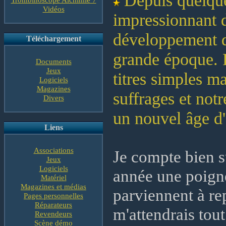
Depuis quelqu
Vidéos
impressionnant d
développement de
Téléchargement
grande époque. 
Documents
Jeux
titres simples ma
Logiciels
Magazines
suffrages et not
Divers
un nouvel âge d'
Liens
Associations
Je compte bien s
Jeux
Logiciels
année une poignée
Matériel
Magazines et médias
parviennent à rep
Pages personnelles
Réparateurs
m'attendrais to
Revendeurs
Scène démo