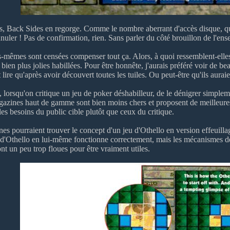
es, Back Sides en regorge. Comme le nombre aberrant d'accès disque, que
annuler ! Pas de confirmation, rien. Sans parler du côté brouillon de l'en
s-mêmes sont censées compenser tout ça. Alors, à quoi ressemblent-elles 
ont bien plus jolies habillées. Pour être honnête, j'aurais préféré voir d
ire qu'après avoir découvert toutes les tuiles. Ou peut-être qu'ils auraie
n, lorsqu'on critique un jeu de poker déshabilleur, de le dénigrer simpl
ines haut de gamme sont bien moins chers et proposent de meilleures ph
es besoins du public cible plutôt que ceux du critique.
es pourraient trouver le concept d'un jeu d'Othello en version effeuillag
eu d'Othello en lui-même fonctionne correctement, mais les mécanismes 
ont un peu trop floues pour être vraiment utiles.