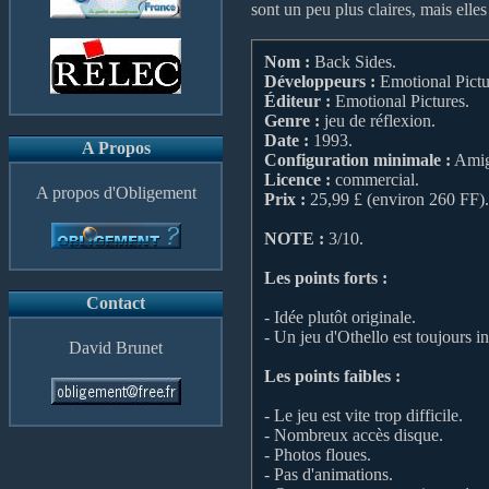
sont un peu plus claires, mais elle
Nom :
Back Sides.
Développeurs :
Emotional Pictu
Éditeur :
Emotional Pictures.
Genre :
jeu de réflexion.
Date :
1993.
A Propos
Configuration minimale :
Amig
Licence :
commercial.
A propos d'Obligement
Prix :
25,99 £ (environ 260 FF).
NOTE :
3/10.
Les points forts :
Contact
- Idée plutôt originale.
- Un jeu d'Othello est toujours in
David Brunet
Les points faibles :
- Le jeu est vite trop difficile.
- Nombreux accès disque.
- Photos floues.
- Pas d'animations.