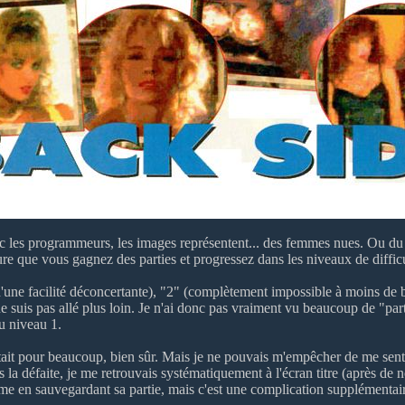
ec les programmeurs, les images représentent... des femmes nues. Ou d
re que vous gagnez des parties et progressez dans les niveaux de difficu
'une facilité déconcertante), "2" (complètement impossible à moins d
e ne suis pas allé plus loin. Je n'ai donc pas vraiment vu beaucoup de "p
u niveau 1.
it pour beaucoup, bien sûr. Mais je ne pouvais m'empêcher de me sentir
 la défaite, je me retrouvais systématiquement à l'écran titre (après de
me en sauvegardant sa partie, mais c'est une complication supplémentair