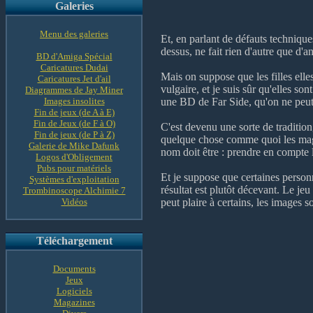
Galeries
Menu des galeries
Et, en parlant de défauts techniqu
dessus, ne fait rien d'autre que d'
BD d'Amiga Spécial
Caricatures Dudai
Mais on suppose que les filles elle
Caricatures Jet d'ail
vulgaire, et je suis sûr qu'elles s
Diagrammes de Jay Miner
Images insolites
une BD de Far Side, qu'on ne peut l
Fin de jeux (de A à E)
Fin de Jeux (de F à O)
C'est devenu une sorte de traditio
Fin de jeux (de P à Z)
quelque chose comme quoi les magaz
Galerie de Mike Dafunk
nom doit être : prendre en compte l
Logos d'Obligement
Pubs pour matériels
Et je suppose que certaines personn
Systèmes d'exploitation
résultat est plutôt décevant. Le j
Trombinoscope Alchimie 7
Vidéos
peut plaire à certains, les images s
Téléchargement
Documents
Jeux
Logiciels
Magazines