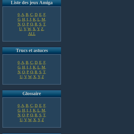
Liste des jeux Amiga
0
,
A
,
B
,
C
,
D
,
E
,
F
,
G
,
H
,
I
,
J
,
K
,
L
,
M
,
N
,
O
,
P
,
Q
,
R
,
S
,
T
,
U
,
V
,
W
,
X
,
Y
,
Z
,
ALL
Trucs et astuces
0
,
A
,
B
,
C
,
D
,
E
,
F
,
G
,
H
,
I
,
J
,
K
,
L
,
M
,
N
,
O
,
P
,
Q
,
R
,
S
,
T
,
U
,
V
,
W
,
X
,
Y
,
Z
Glossaire
0
,
A
,
B
,
C
,
D
,
E
,
F
,
G
,
H
,
I
,
J
,
K
,
L
,
M
,
N
,
O
,
P
,
Q
,
R
,
S
,
T
,
U
,
V
,
W
,
X
,
Y
,
Z