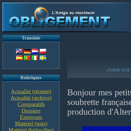
Translate
(Article écri
Rubriques
Bonjour mes petit
Actualité (récente)
Actualité (archive)
soubrette français
Comparatifs
production d'Alte
Dossiers
Entrevues
Matériel (tests)
Matériel (bidouilles)