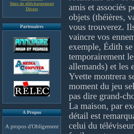
Sites de téléchargement
amis et associés p
Divers
objets (théières, 
vous trouverez. Il
Partenaires
vaincre vos ennem
exemple, Édith se 
temporairement le
allemands) et les
Yvette montrera so
moment du jeu selo
pas dire grand-cho
La maison, par exe
A Propos
détail est remarq
celui du télévise
A propos d'Obligement