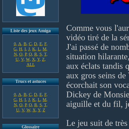
Comme vous l'aurez
Liste des jeux Amiga
vidéo tiré de la s
0
,
A
,
B
,
C
,
D
,
E
,
F
,
J'ai passé de nomb
G
,
H
,
I
,
J
,
K
,
L
,
M
,
N
,
O
,
P
,
Q
,
R
,
S
,
T
,
situation hilarant
U
,
V
,
W
,
X
,
Y
,
Z
,
aux éclats tandis
ALL
aux gros seins de 
Trucs et astuces
écorchait son voca
Dickey de Monsieu
0
,
A
,
B
,
C
,
D
,
E
,
F
,
G
,
H
,
I
,
J
,
K
,
L
,
M
,
aiguille et du fil,
N
,
O
,
P
,
Q
,
R
,
S
,
T
,
U
,
V
,
W
,
X
,
Y
,
Z
Le jeu suit de trè
Glossaire