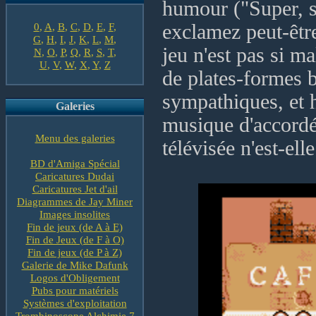
humour ("Super, su
0
,
A
,
B
,
C
,
D
,
E
,
F
,
exclamez peut-êtr
G
,
H
,
I
,
J
,
K
,
L
,
M
,
jeu n'est pas si ma
N
,
O
,
P
,
Q
,
R
,
S
,
T
,
U
,
V
,
W
,
X
,
Y
,
Z
de plates-formes 
sympathiques, et h
Galeries
musique d'accordé
Menu des galeries
télévisée n'est-ell
BD d'Amiga Spécial
Caricatures Dudai
Caricatures Jet d'ail
Diagrammes de Jay Miner
Images insolites
Fin de jeux (de A à E)
Fin de Jeux (de F à O)
Fin de jeux (de P à Z)
Galerie de Mike Dafunk
Logos d'Obligement
Pubs pour matériels
Systèmes d'exploitation
Trombinoscope Alchimie 7