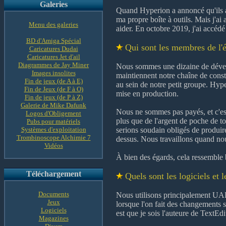
Galeries
Quand Hyperion a annoncé qu'ils a
ma propre boîte à outils. Mais j'a
Menu des galeries
aider. En octobre 2019, j'ai accéd
BD d'Amiga Spécial
Qui sont les membres de l'
Caricatures Dudai
Caricatures Jet d'ail
Diagrammes de Jay Miner
Nous sommes une dizaine de dévelo
Images insolites
maintiennent notre chaîne de constr
Fin de jeux (de A à E)
au sein de notre petit groupe. Hyp
Fin de Jeux (de F à O)
mise en production.
Fin de jeux (de P à Z)
Galerie de Mike Dafunk
Nous ne sommes pas payés, et c'es
Logos d'Obligement
plus que de l'argent de poche de t
Pubs pour matériels
Systèmes d'exploitation
serions soudain obligés de produir
Trombinoscope Alchimie 7
dessus. Nous travaillons quand no
Vidéos
À bien des égards, cela ressemble 
Téléchargement
Quels sont les logiciels et
Documents
Nous utilisons principalement UAE.
Jeux
lorsque l'on fait des changements s
Logiciels
est que je sois l'auteure de TextE
Magazines