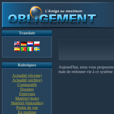
Translate
Rubriques
Aujourd'hui, nous vous proposons 
train de redonner vie à ce système
Actualité (récente)
Actualité (archive)
Comparatifs
Dossiers
Entrevues
Matériel (tests)
Matériel (bidouilles)
Points de vue
En pratique