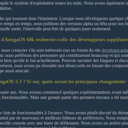
ile le système d'exploitation toutes les nuits. Nous avons également u
lation.
 qui tournent dans l'émulateur. Lorsque nous développons quelque chos
. De temps en temps, nous publions des versions alpha ou bêta pour nos b
uelle sortie, l'intervalle peut être de quelques jours seulement.
 d'AmigaOS 68k recherche-t-elle des développeurs supplémen
 nous contacter s'ils sont intéressés (sur un forum du site
developer.ami
nc nous préférons des personnes qui contribueront beaucoup et qui sont
si bien qu'elle le fait actuellement. Pouvoir raconter des blagues et di
à présent, nous avons pu résoudre nos désaccords en faisant des compro
pe aussi amicale.
igaOS 3.3 ? Si oui, quels seront les principaux changements 
uatre ans. Nous avions commencé quelques expérimentations avant même l
 fonctionnalités. Mais une grande partie des premiers travaux a été tran
liste de fonctionnalités à l'avance. Nous avons plutôt discuté du thèm
t traduit par de nouveaux et meilleurs éditeurs de préférences. Nous
velle console avec une barre de défilement. Nous avons un arrière-plan