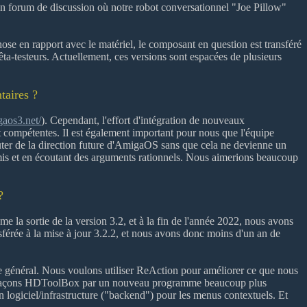
n forum de discussion où notre robot conversationnel "Joe Pillow"
e en rapport avec le matériel, le composant en question est transféré
êta-testeurs. Actuellement, ces versions sont espacées de plusieurs
taires ?
gaos3.net/
). Cependant, l'effort d'intégration de nouveaux
 compétentes. Il est également important pour nous que l'équipe
scuter de la direction future d'AmigaOS sans que cela ne devienne un
mis et en écoutant des arguments rationnels. Nous aimerions beaucoup
?
a sortie de la version 3.2, et à la fin de l'année 2022, nous avons
sférée à la mise à jour 3.2.2, et nous avons donc moins d'un an de
e général. Nous voulons utiliser ReAction pour améliorer ce que nous
 remplaçons HDToolBox par un nouveau programme beaucoup plus
 logiciel/infrastructure ("backend") pour les menus contextuels. Et