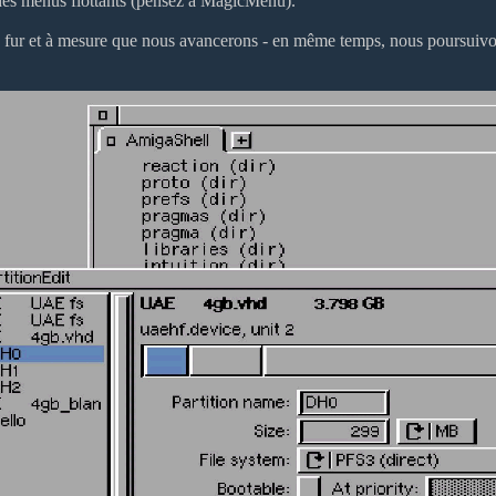
des menus flottants (pensez à MagicMenu).
fur et à mesure que nous avancerons - en même temps, nous poursuivons 