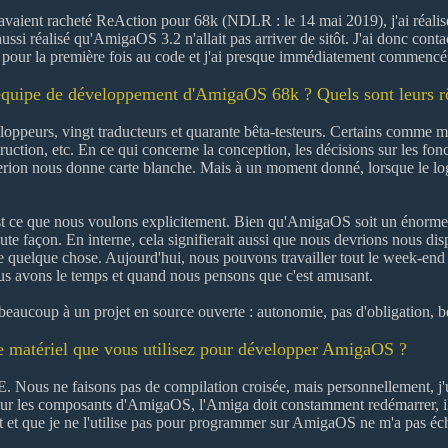
vaient racheté ReAction pour 68k (NDLR : le 14 mai 2019), j'ai réalis
i aussi réalisé qu'AmigaOS 3.2 n'allait pas arriver de sitôt. J'ai donc 
é pour la première fois au code et j'ai presque immédiatement commencé
équipe de développement d'AmigaOS 68k ? Quels sont leurs rô
ppeurs, vingt traducteurs et quarante bêta-testeurs. Certains comme mo
uction, etc. En ce qui concerne la conception, les décisions sur les fon
erion nous donne carte blanche. Mais à un moment donné, lorsque le logi
t ce que nous voulons explicitement. Bien qu'AmigaOS soit un énorme 
oute façon. En interne, cela signifierait aussi que nous devrions nous d
e quelque chose. Aujourd'hui, nous pouvons travailler tout le week-end 
us avons le temps et quand nous pensons que c'est amusant.
beaucoup à un projet en source ouverte : autonomie, pas d'obligation, b
 le matériel que vous utilisez pour développer AmigaOS ?
 Nous ne faisons pas de compilation croisée, mais personnellement, j'u
ur les composants d'AmigaOS, l'Amiga doit constamment redémarrer, il est
dit et que je ne l'utilise pas pour programmer sur AmigaOS ne m'a pas é