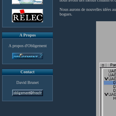
nous avons des menus collants et 
Nous aurons de nouvelles idées au 
bogues.
A Propos
A propos d'Obligement
Contact
David Brunet