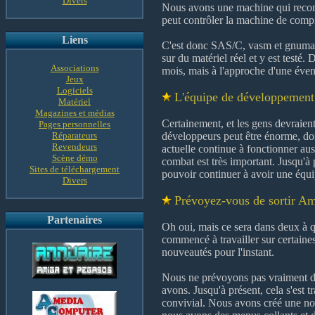
Divers
Nous avons une machine qui recomp
peut contrôler la machine de compi
Liens
C'est donc SAS/C, vasm et gnumake
sur du matériel réel et y est testé
Associations
mois, mais à l'approche d'une évent
Jeux
Logiciels
L'équipe de développement
Matériel
Magazines et médias
Certainement, et les gens devraient
Pages personnelles
Réparateurs
développeurs peut être énorme, do
Revendeurs
actuelle continue à fonctionner aus
Scène démo
combat est très important. Jusqu'
Sites de téléchargement
pouvoir continuer à avoir une équi
Divers
Prévoyez-vous de sortir Am
Partenaires
Oh oui, mais ce sera dans deux à q
commencé à travailler sur certaines
nouveautés pour l'instant.
Nous ne prévoyons pas vraiment de 
avons. Jusqu'à présent, cela s'es
convivial. Nous avons créé une nou