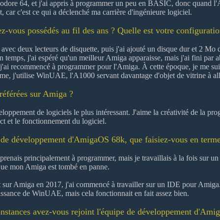
dore 64, et j'ai appris à programmer un peu en BASIC, donc quand l'A
ait, car c'est ce qui a déclenché ma carrière d'ingénieure logiciel.
vous possédés au fil des ans ? Quelle est votre configuratio
vec deux lecteurs de disquette, puis j'ai ajouté un disque dur et 2 Mo d
 temps, j'ai espéré qu'un meilleur Amiga apparaisse, mais j'ai fini par
'ai recommencé à programmer pour l'Amiga. À cette époque, je me suis
e, j'utilise WinUAE, l'A1000 servant davantage d'objet de vitrine à al
préférées sur Amiga ?
loppement de logiciels le plus intéressant. J'aime la créativité de la pro
ect et le fonctionnement du logiciel.
e de développement d'AmigaOS 68k, que faisiez-vous en terme
renais principalement à programmer, mais je travaillais à la fois sur un
rsque mon Amiga est tombé en panne.
sur Amiga en 2017, j'ai commencé à travailler sur un IDE pour Amiga. J'ut
uissance de WinUAE, mais cela fonctionnait en fait assez bien.
onstances avez-vous rejoint l'équipe de développement d'Ami