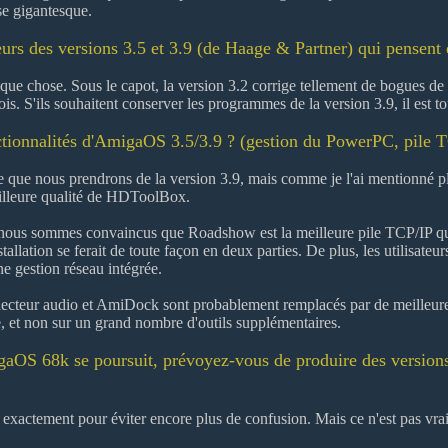
rise gigantesque.
eurs des versions 3.5 et 3.9 (de Haage & Partner) qui pensent
e chose. Sous le capot, la version 3.2 corrige tellement de bogues de la 
s. S'ils souhaitent conserver les programmes de la version 3.9, il est tout
nctionnalités d'AmigaOS 3.5/3.9 ? (gestion du PowerPC, pile T
ce que nous prendrons de la version 3.9, mais comme je l'ai mentionné pl
illeure qualité de HDToolBox.
 nous sommes convaincus que Roadshow est la meilleure pile TCP/IP qui exi
nstallation se ferait de toute façon en deux parties. De plus, les utilisa
e gestion réseau intégrée.
cteur audio et AmiDock sont probablement remplacés par de meilleures 
et non sur un grand nombre d'outils supplémentaires.
aOS 68k se poursuit, prévoyez-vous de produire des versions 
r exactement pour éviter encore plus de confusion. Mais ce n'est pas vr