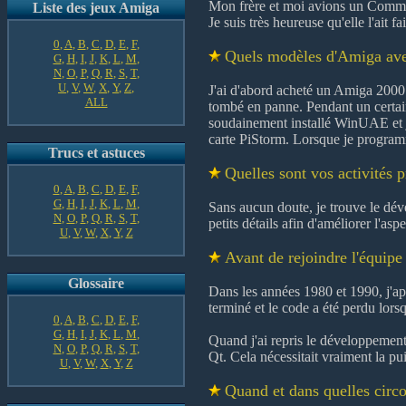
Mon frère et moi avions un Commo
Liste des jeux Amiga
Je suis très heureuse qu'elle l'ait f
0
,
A
,
B
,
C
,
D
,
E
,
F
,
Quels modèles d'Amiga avez-
G
,
H
,
I
,
J
,
K
,
L
,
M
,
N
,
O
,
P
,
Q
,
R
,
S
,
T
,
U
,
V
,
W
,
X
,
Y
,
Z
,
J'ai d'abord acheté un Amiga 2000 a
ALL
tombé en panne. Pendant un certain
soudainement installé WinUAE et j
carte PiStorm. Lorsque je programm
Trucs et astuces
Quelles sont vos activités 
0
,
A
,
B
,
C
,
D
,
E
,
F
,
G
,
H
,
I
,
J
,
K
,
L
,
M
,
Sans aucun doute, je trouve le déve
N
,
O
,
P
,
Q
,
R
,
S
,
T
,
petits détails afin d'améliorer l'asp
U
,
V
,
W
,
X
,
Y
,
Z
Avant de rejoindre l'équip
Glossaire
Dans les années 1980 et 1990, j'app
terminé et le code a été perdu lo
0
,
A
,
B
,
C
,
D
,
E
,
F
,
G
,
H
,
I
,
J
,
K
,
L
,
M
,
Quand j'ai repris le développement 
N
,
O
,
P
,
Q
,
R
,
S
,
T
,
Qt. Cela nécessitait vraiment la p
U
,
V
,
W
,
X
,
Y
,
Z
Quand et dans quelles circ